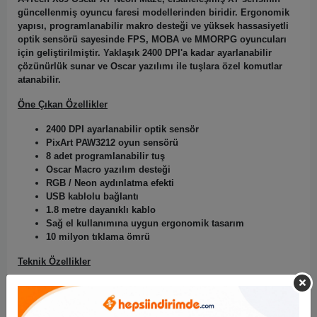
güncellenmiş oyuncu faresi modellerinden biridir. Ergonomik
yapısı, programlanabilir makro desteği ve yüksek hassasiyetli
optik sensörü sayesinde FPS, MOBA ve MMORPG oyuncuları
için geliştirilmiştir. Yaklaşık 2400 DPI'a kadar ayarlanabilir
çözünürlük sunar ve Oscar yazılımı ile tuşlara özel komutlar
atanabilir.
Öne Çıkan Özellikler
2400 DPI ayarlanabilir optik sensör
PixArt PAW3212 oyun sensörü
8 adet programlanabilir tuş
Oscar Macro yazılım desteği
RGB / Neon aydınlatma efekti
USB kablolu bağlantı
1.8 metre dayanıklı kablo
Sağ el kullanımına uygun ergonomik tasarım
10 milyon tıklama ömrü
Teknik Özellikler
Sensör
PixArt PAW3212
DPI
800 / 1000 / 1200 / 1600 / 2400
Tuş Sayısı
8