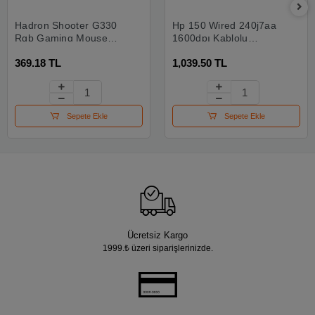
Hadron Shooter G330
Hp 150 Wired 240j7aa
Rgb Gaming Mouse
1600dpı Kablolu
6400 Dpı 8 Tuş Siyah
Klavye Mouse Seti
369.18 TL
1,039.50 TL
Sepete Ekle
Sepete Ekle
Ücretsiz Kargo
1999.₺ üzeri siparişlerinizde.