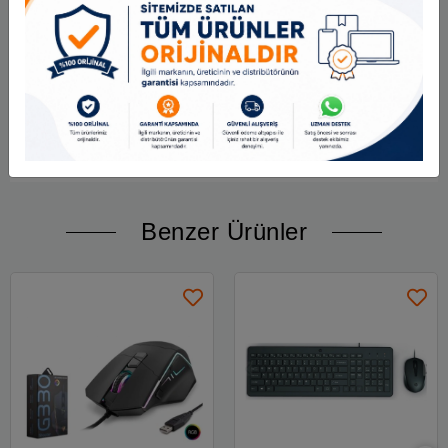
Bağlantı
USB 2.0 / 3.0
Kablo Uzunluğu
1.8 m
Hız
4000 FPS
İvme
10G
Kullanım
Sağ El
Boyutlar
125 x 70 x 40 mm
Tuş Ömrü
10 Milyon Tıklama
Benzer Ürünler