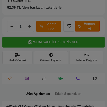
774.99 TL
82.36 TL 'den başlayan taksitlerle
Hemen
Sepete
Al
Ekle
WHATSAPP İLE SİPARİŞ VER
Hızlı Gönderi
Güvenli Alışveriş
İade ve Değişim
Ürün Açıklaması
Taksit Seçenekleri
A4Tech X89 Oscar X7 Neon Maze, efsaneleşmiş X7 serisinin