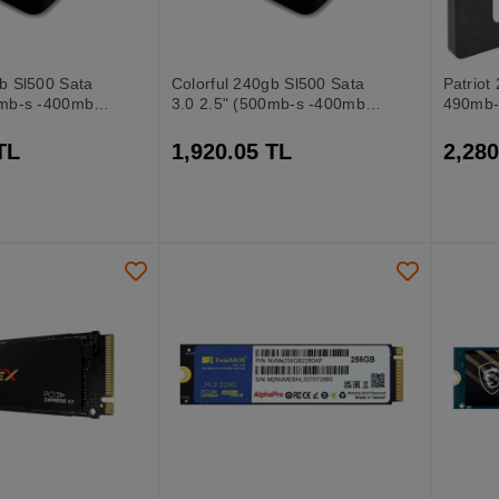
gb Sl500 Sata
Colorful 240gb Sl500 Sata
Patriot
0mb-s -400mb-
3.0 2.5" (500mb-s -400mb-
490mb-
isk
s) Ssd Harddisk
P220s2
TL
1,920.05 TL
2,280