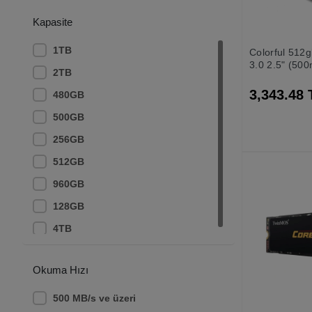
Kıoxıa
Kapasite
Msı
Patrıot
1TB
Colorful 512
3.0 2.5" (50
PNY
2TB
s) Ssd Hardd
Samsung
3,343.48 
480GB
Sandısk
500GB
TEAM
256GB
TwinMos
512GB
Twınmos
960GB
Western Digital
128GB
Western Dıgıtal
4TB
Okuma Hızı
500 MB/s ve üzeri