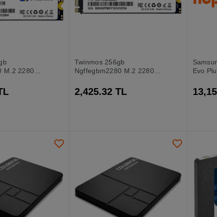
gb
Twinmos 256gb
Samsun
0 M.2 2280
Ngffegbm2280 M.2 2280
Evo Plu
580mb-550mb-s)
Sata3 Ssd (580mb-550mb-s)
Gen4, 
isk
3dnand Ssd Disk
Ssd (tü
TL
2,425.32 TL
13,15
Garantil