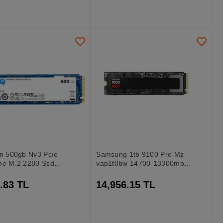
on 500gb Nv3 Pcıe
Samsung 1tb 9100 Pro Mz-
me M.2 2280 Ssd
vap1t0bw 14700-13300mb-
nv3s-500g Ssd Disk
sn Pcıe Nvme M.2 Ssd Disk
.83 TL
14,956.15 TL