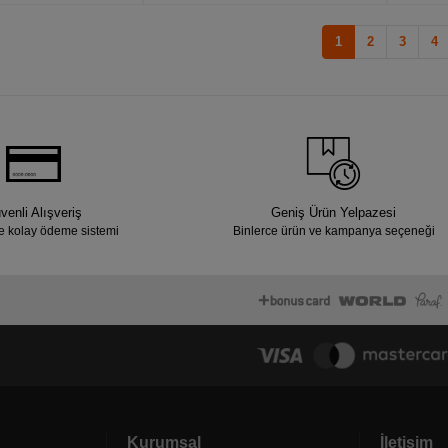
1
2
3
4
venli Alışveriş
Geniş Ürün Yelpazesi
e kolay ödeme sistemi
Binlerce ürün ve kampanya seçeneği
Kurumsal
İletişim