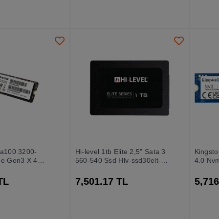
Fa100 3200-
Hi-level 1tb Elite 2,5" Sata 3
Kingst
ıe Gen3 X 4
560-540 Ssd Hlv-ssd30elt-1t
4.0 Nv
Ssd Harddisk
Disk S
TL
7,501.17 TL
5,716