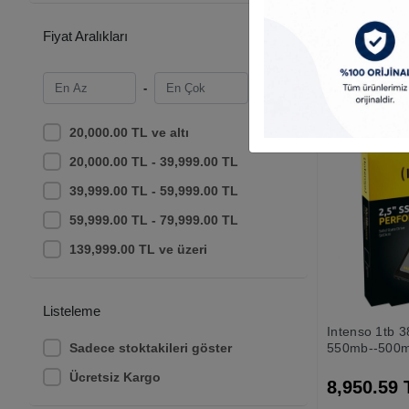
450mb Yazma
5,127.82 
Fiyat Aralıkları
-
20,000.00 TL ve altı
20,000.00 TL - 39,999.00 TL
39,999.00 TL - 59,999.00 TL
59,999.00 TL - 79,999.00 TL
139,999.00 TL ve üzeri
Listeleme
Intenso 1tb 
Sadece stoktakileri göster
550mb--500mb
3 Ssd
Ücretsiz Kargo
8,950.59 