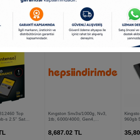
) Ssd Disk
4500mb-s Ssd Disk
4500mb
TL
19,056.09 TL
11,83
3812460 Top
Kıngston Snv3s/1000g, Nv3,
Kingst
-s 2.5" Sata
1tb, 6000/4000, Gen4,
960gb 
Nvme Pcıe M.2 2280, Ssd
Sunucu
TL
8,687.02 TL
35,80