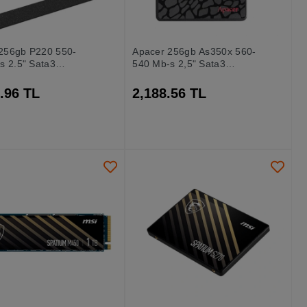
 256gb P220 550-
Apacer 256gb As350x 560-
s 2.5" Sata3
540 Mb-s 2,5" Sata3
56g25 Ssd Disk
(ap256gas350xr-1) Ssd Disk
.96 TL
2,188.56 TL