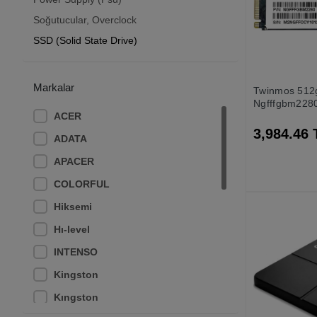
Soğutucular, Overclock
SSD (Solid State Drive)
Markalar
Twinmos 512
Ngfffgbm228
ACER
Sata3 Ssd (
3dnand Ssd D
3,984.46 
ADATA
APACER
COLORFUL
Hiksemi
Hı-level
INTENSO
Kingston
Kıngston