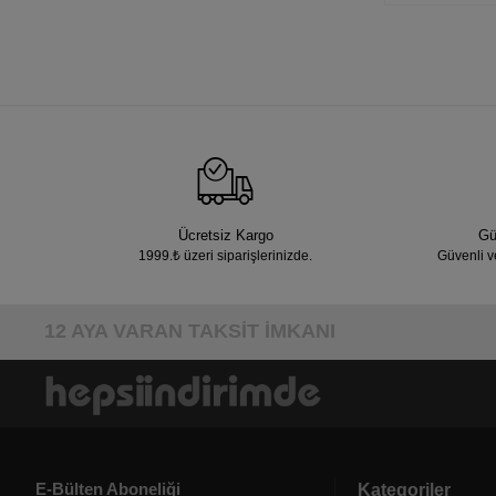
Ücretsiz Kargo
Gü
1999.₺ üzeri siparişlerinizde.
Güvenli v
12 AYA VARAN TAKSİT İMKANI
E-Bülten Aboneliği
Kategoriler