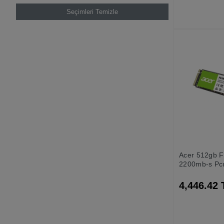
Seçimleri Temizle
Acer 512gb 
2200mb-s Pc
M.2 Ssd Disk
4,446.42 