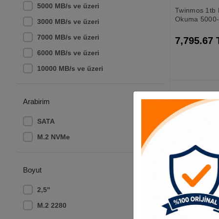
5000 MB/s ve üzeri
Twinmos 1tb
Okuma 5000
3000 MB/s ve üzeri
4800mb Soğu
nvcx1tbg4228
7000 MB/s ve üzeri
7,795.67 
6000 MB/s ve üzeri
10000 MB/s ve üzeri
Arabirim
SATA
M.2 NVMe
Boyut
2,5"
Msi 480gb S
M.2 2280
Sata 3.0 (50