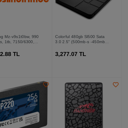
g Mz-v9s1t0bw, 990
Colorful 480gb Sl500 Sata
s, 1tb, 7150/6300,
3.0 2.5" (500mb-s -450mb-
Nvme Pcıe M.2 2280,
s) Ssd Harddisk
rkiye Distribütörü
2.88 TL
3,277.07 TL
i)