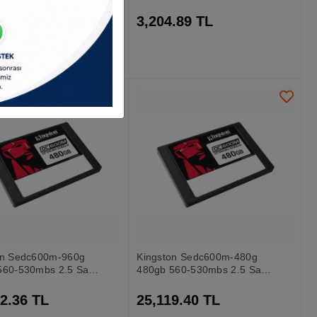
-s Ssd Disk
1100mb-s Ssd Disk
7.88 TL
3,204.89 TL
on Sedc600m-960g
Kingston Sedc600m-480g
560-530mbs 2.5 Sata
480gb 560-530mbs 2.5 Sata
 Ssd
Sunucu Ssd
2.36 TL
25,119.40 TL