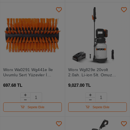
Worx Wa0291 Wg441e İle
Worx Wg829e 20volt
Uyumlu Sert Yüzeyler İçin
2.0ah. Li-ion 5lt. Omuz
165mm Sert Temizlik
Askılı Basınçlı İlaçlama
697.68 TL
9,027.00 TL
Fırçası
Ve Dezenfektan Pompası
Sepete Ekle
Sepete Ekle