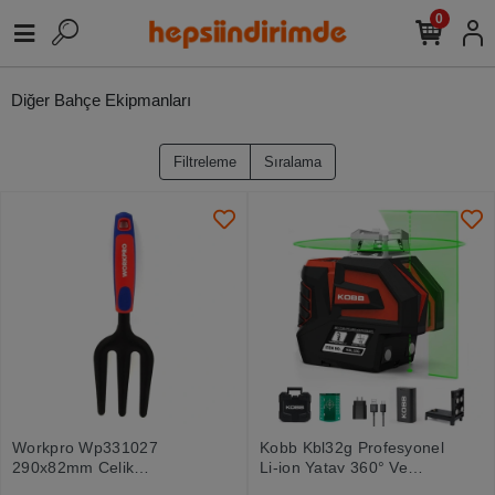
0
Diğer Bahçe Ekipmanları
Filtreleme
Sıralama
Workpro Wp331027
Kobb Kbl32g Profesyonel
290x82mm Çelik
Li-ion Yatay 360° Ve
Profesyonel Mini Bahçe
Dikey Otomatik