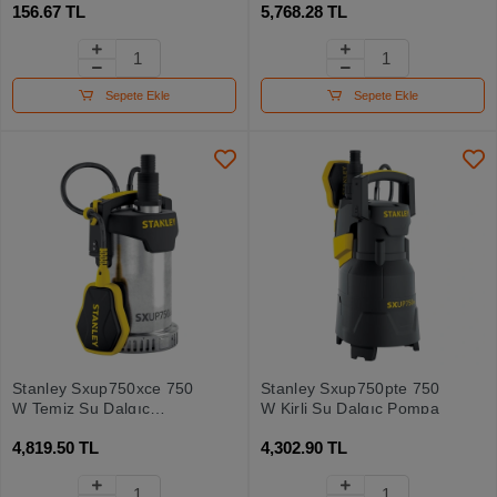
156.67 TL
5,768.28 TL
Çatalı
Hizalamalı Yeşil Nokta
Şakül Ve Yeşil Çapraz
Çizgi Lazer
Sepete Ekle
Sepete Ekle
Stanley Sxup750xce 750
Stanley Sxup750pte 750
W Temiz Su Dalgıç
W Kirli Su Dalgıç Pompa
Pompa
4,819.50 TL
4,302.90 TL