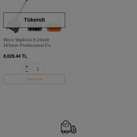
Tükendi
Worx Wg441e.9 20volt
165mm Profesyonel Çok
Amaçlı Zemin Fırçası
8,029.44 TL
(akü Dahil Değildir)
Stokta Yok