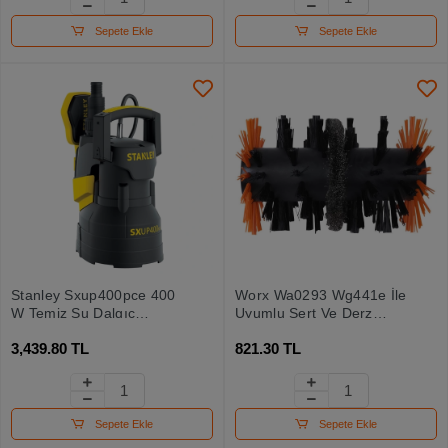
Sepete Ekle
Sepete Ekle
Stanley Sxup400pce 400
Worx Wa0293 Wg441e İle
W Temiz Su Dalgıç
Uyumlu Sert Ve Derz
Pompa
Dolgu Yüzeyler İçin
3,439.80 TL
821.30 TL
165mm Çelik Tel Destekli
Temizlik Fırçası
Sepete Ekle
Sepete Ekle