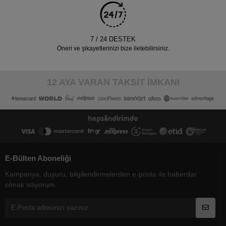
7 / 24 DESTEK
Öneri ve şikayetlerinizi bize iletebilirsiniz.
12 AYA VARAN TAKSİT İMKANI
E-Bülten Aboneliği
Kampanya, duyuru, bilgilendirmelerden e-posta ile haberdar
olmak istiyorum.