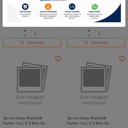
Pensan Polimer Kalem
Serve Deep Mekanik
Ucu 1.sınıf 0.7 Min
Kalem Ucu 0.3 Mm Hb 48
Mın 12 Lı
541.80 TL
406.73 TL
Sepete Ekle
Sepete Ekle
Serve Deep Mekanik
Serve Deep Mekanik
Kalem Ucu 0.9 Mm 2b 48
Kalem Ucu 0.5 Mm 2b 48