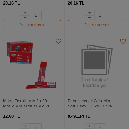
20.16 TL
20.16 TL
Sepete Ekle
Sepete Ekle
Mikro Teknik Min 2b 90
Faber-castell Grip Min
Mm 2 Mm Kırmızı M-928
Soft T,flow ,0.5&0.7 Sta
90x
12.60 TL
8,491.14 TL