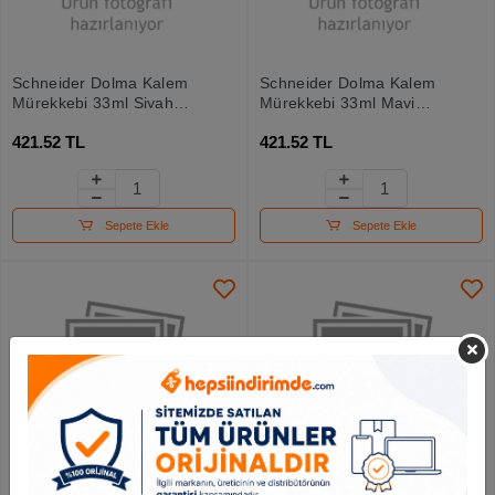
Schneider Dolma Kalem
Schneider Dolma Kalem
Mürekkebi 33ml Siyah
Mürekkebi 33ml Mavi
6911
6913
421.52 TL
421.52 TL
Sepete Ekle
Sepete Ekle