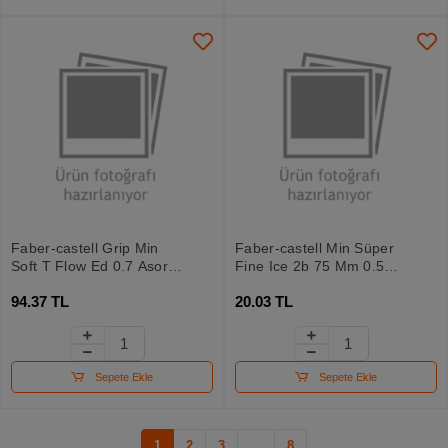
Faber-castell Grip Min
Faber-castell Min Süper
Soft T Flow Ed 0.7 Asortili
Fine Ice 2b 75 Mm 0.5
5090127742000
Mm 5090127574000
94.37 TL
20.03 TL
Sepete Ekle
Sepete Ekle
1
2
3
...
8