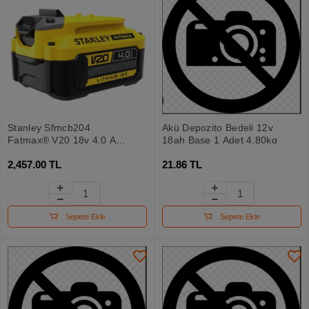
Stanley Sfmcb204
Akü Depozito Bedeli 12v
Fatmax® V20 18v 4.0 Ah
18ah Base 1 Adet 4,80kg
Akü
2,457.00 TL
21.86 TL
Sepete Ekle
Sepete Ekle