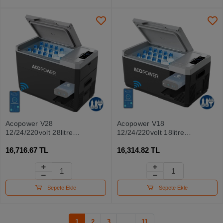
Acopower V28
Acopower V18
12/24/220volt 28litre
12/24/220volt 18litre
Kompresörlü Outdoor Oto
Kompresörlü Outdoor Oto
16,716.67 TL
16,314.82 TL
Buzdolabı (akü Dahil
Buzdolabı (akü Dahil
Değildir)
Değildir)
Sepete Ekle
Sepete Ekle
1
2
3
...
11