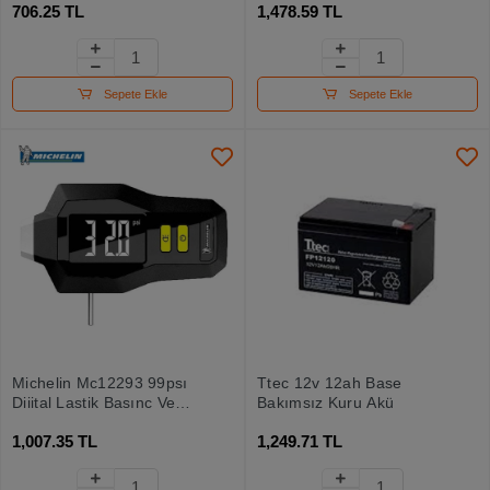
706.25 TL
1,478.59 TL
Sepete Ekle
Sepete Ekle
Michelin Mc12293 99psı
Ttec 12v 12ah Base
Dijital Lastik Basınç Ve
Bakımsız Kuru Akü
Derinlik Ölçer
1,007.35 TL
1,249.71 TL