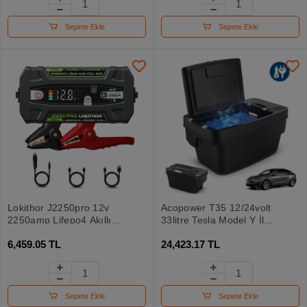
Sepete Ekle
Sepete Ekle
Lokithor J2250pro 12v
Acopower T35 12/24volt
2250amp Lifepo4 Akıllı
33litre Tesla Model Y İle
Akü Takviye + Powerbank
Uyumlu Kompresörlü
6,459.05 TL
24,423.17 TL
+ Led Lamba
Outdoor Oto Buzdolabı
Sepete Ekle
Sepete Ekle