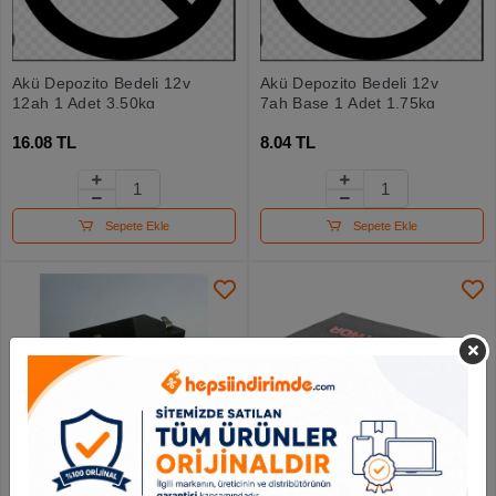
Akü Depozito Bedeli 12v
Akü Depozito Bedeli 12v
12ah 1 Adet 3,50kg
7ah Base 1 Adet 1.75kg
16.08 TL
8.04 TL
Sepete Ekle
Sepete Ekle