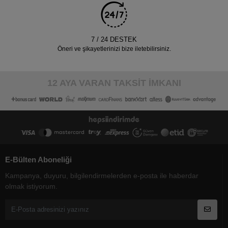
7 / 24 DESTEK
Öneri ve şikayetlerinizi bize iletebilirsiniz.
12 AYA VARAN TAKSİT İMKANI
E-Bülten Aboneliği
Kampanya, duyuru, bilgilendirmelerden e-posta ile haberdar
olmak istiyorum.