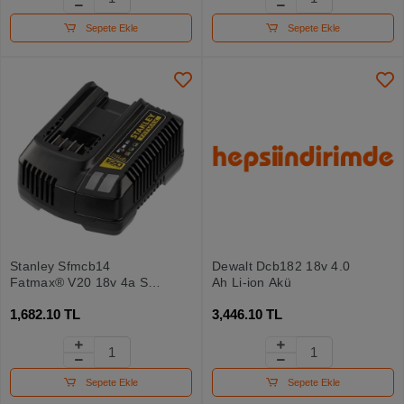
Sepete Ekle
Sepete Ekle
Stanley Sfmcb14
Dewalt Dcb182 18v 4.0
Fatmax® V20 18v 4a Şarj
Ah Li-ion Akü
Cihazı
1,682.10 TL
3,446.10 TL
Sepete Ekle
Sepete Ekle