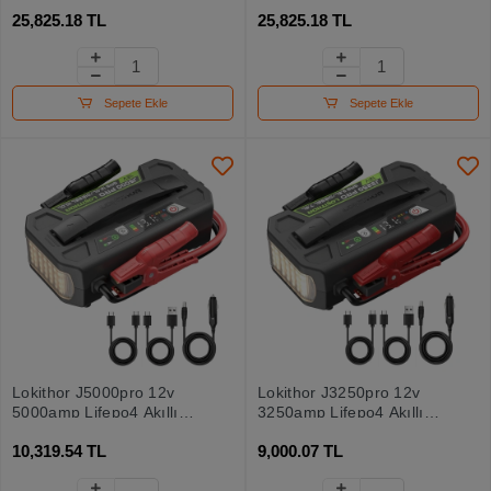
Akü Takviye + Powerbank
Akıllı Akü Takviye +
25,825.18 TL
25,825.18 TL
+ Led Lamba
Powerbank + Led Lamba
Sepete Ekle
Sepete Ekle
Lokithor J5000pro 12v
Lokithor J3250pro 12v
5000amp Lifepo4 Akıllı
3250amp Lifepo4 Akıllı
Akü Takviye + Powerbank
Akü Takviye + Powerbank
10,319.54 TL
9,000.07 TL
+ Led Lamba
+ Led Lamba