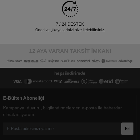
7 / 24 DESTEK
Öneri ve şikayetlerinizi bize iletebilirsiniz.
12 AYA VARAN TAKSİT İMKANI
E-Bülten Aboneliği
Kampanya, duyuru, bilgilendirmelerden e-posta ile haberdar
olmak istiyorum.