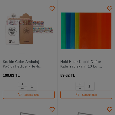
Keskin Color Ambalaj
Noki Hazır Kaplık Defter
Kağıdı Hediyelik Tekli
Kabı Yapışkanlı 10 Lu A5
Rulo 70x100 100348-99
Şeffaf 60165-10
100.63 TL
59.62 TL
Sepete Ekle
Sepete Ekle