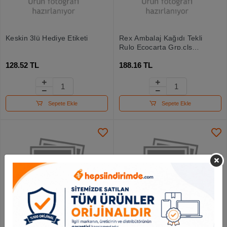
Keskin 3lü Hediye Etiketi
Rex Ambalaj Kağıdı Tekli
Rulo Ecocarta Grp.cls
70x200
128.52 TL
188.16 TL
Sepete Ekle
Sepete Ekle