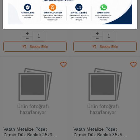
Keskin 70*100 Tekli Rulo
Vatan Metalize Poşet
Kutlama Ambalaj Kağıdı
Zemin Düz Baskılı 20x35
No:2
100 Lü Vt22
100.63 TL
302.40 TL
Sepete Ekle
Sepete Ekle
Vatan Metalize Poşet
Vatan Metalize Poşet
Zemin Düz Baskılı 25x35
Zemin Düz Baskılı 35x50