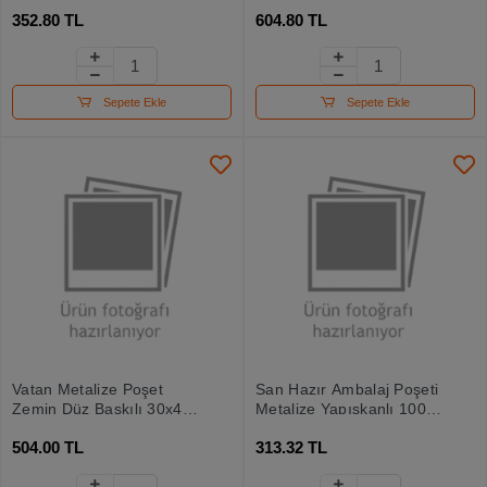
100 Lü Vt23
100 Lü Vt25
352.80 TL
604.80 TL
Sepete Ekle
Sepete Ekle
Vatan Metalize Poşet
San Hazır Ambalaj Poşeti
Zemin Düz Baskılı 30x45
Metalize Yapışkanlı 100
100 Lü Vt24
Lü 30x35
504.00 TL
313.32 TL