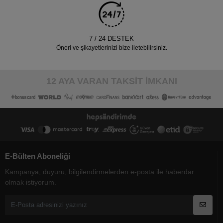
7 / 24 DESTEK
Öneri ve şikayetlerinizi bize iletebilirsiniz.
12 AYA VARAN TAKSİT İMKANI
E-Bülten Aboneliği
Kampanya, duyuru, bilgilendirmelerden e-posta ile haberdar
olmak istiyorum.