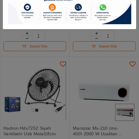
Real Özs Digital Hassas
St1 Ufo Isıtıcı Ayak
Terazi 5kg Özs-1918
Alüminyum
263.01 TL
257.40 TL
Sepete Ekle
Sepete Ekle
Hadron Hdx7252 Siyah
Marsstar Ms-210 (ms-
Vantilatör Usb Metal18cm
400) 2000 W Uzaktan