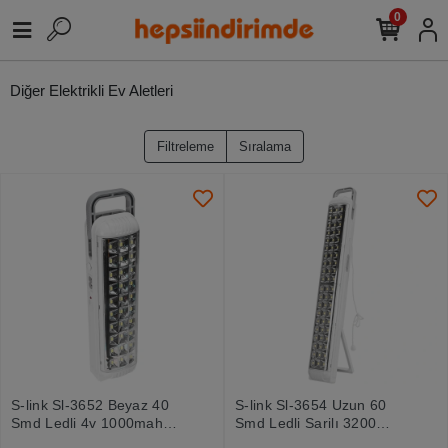
0
Diğer Elektrikli Ev Aletleri
Filtreleme
Sıralama
S-link Sl-3652 Beyaz 40
S-link Sl-3654 Uzun 60
Smd Ledli 4v 1000mah
Smd Ledli Şarjlı 3200
Şarjlı Acil Durum Işıldağı
Mah Işıldak