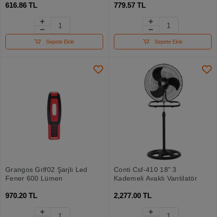
616.86 TL
779.57 TL
Sepete Ekle
Sepete Ekle
Grangos Grlf02 Şarjlı Led
Conti Csf-410 18" 3
Fener 600 Lümen
Kademeli Ayaklı Vantilatör
970.20 TL
2,277.00 TL