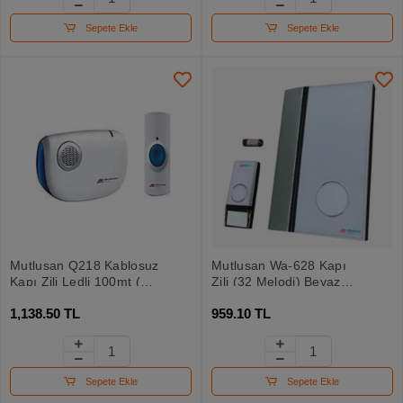
Sepete Ekle
Sepete Ekle
Mutlusan Q218 Kablosuz
Mutlusan Wa-628 Kapı
Kapı Zili Ledli 100mt (
Zili (32 Melodi) Beyaz
888 038 218000)
Kablosuz 100mt ( 018
1,138.50 TL
959.10 TL
105 162800)
Sepete Ekle
Sepete Ekle