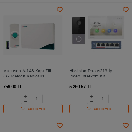
Mutlusan A-148 Kapı Zili
Hikvision Ds-kıs213 İp
(32 Melodi) Kablosuz
Video İnterkom Kit
100mt (018 105 114800 )
759.00 TL
5,260.57 TL
Sepete Ekle
Sepete Ekle