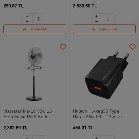
Kumandalı Duvar Tipi
250.67 TL
2,580.60 TL
Fanlı Isıtıcı
Sepete Ekle
Sepete Ekle
Marsstar Ms-18 90w 18"
Hytech Hy-xeg35 Type
Hem Masa Üstü Hem
Usb-c 35w Pd + 18w Usb
Ayaklı 3 Kanatlı Vantilatör
Qc 3.0 Gan Pd-pps Siyah
2,362.80 TL
454.01 TL
(duvar-yer Tipi Ayaklı
Hızlı Ev Şarj Adaptörü
Kullanı)