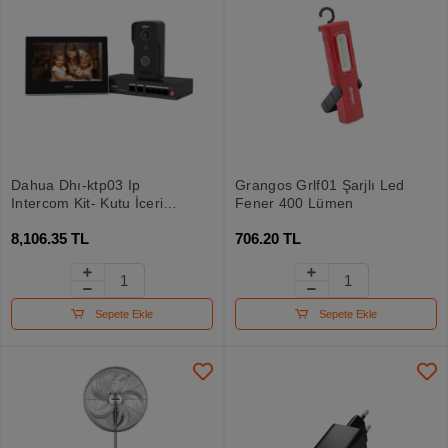
Dahua Dhı-ktp03 Ip
Grangos Grlf01 Şarjlı Led
Intercom Kit- Kutu İçeriği
Fener 400 Lümen
(dış Ünite + 7" Tft İç
8,106.35 TL
706.20 TL
Ekran +switch)
Sepete Ekle
Sepete Ekle