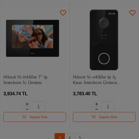
Hilook Vı-h460w 7" Ip
Hilook Vı-v400w Ip İç
İnterkom İç Ünitesi
Kapı İnterkom Ünitesi
(wifi-poe-ıp65) Door
3,934.74 TL
3,783.40 TL
Station
Sepete Ekle
Sepete Ekle
1
2
3