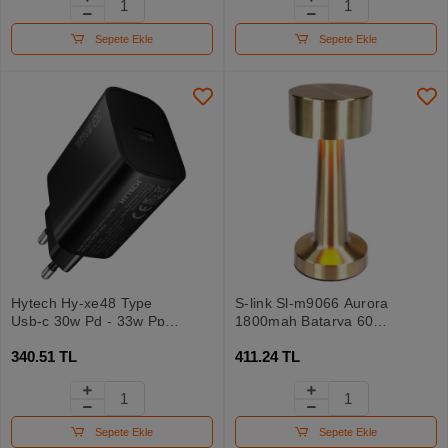
Sepete Ekle
Sepete Ekle
Hytech Hy-xe48 Type
S-link Sl-m9066 Aurora
Usb-c 30w Pd - 33w Pps
1800mah Batarya 60
Hızlı Ev Şarj Adaptörü
Lümen Gold 3 Renk Işıklı
340.51 TL
411.24 TL
Dokunmatik Dekoratif
Masa Lambası
Sepete Ekle
Sepete Ekle