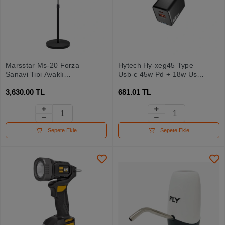
Marsstar Ms-20 Forza
Hytech Hy-xeg45 Type
Sanayi Tipi Ayaklı
Usb-c 45w Pd + 18w Usb
Vantilatör
Qc 3.0 Gan Siyah Hızlı Ev
3,630.00 TL
681.01 TL
Şarj Adaptörü
Sepete Ekle
Sepete Ekle