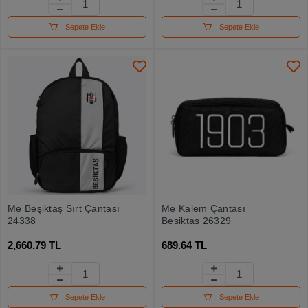
Sepete Ekle
Sepete Ekle
Me Beşiktaş Sırt Çantası
Me Kalem Çantası
24338
Beşiktaş 26329
2,660.79 TL
689.64 TL
Sepete Ekle
Sepete Ekle