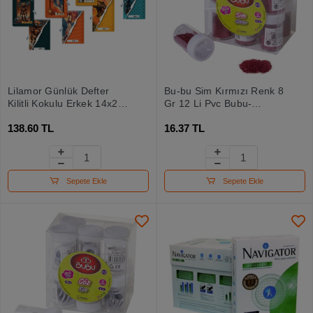
Lilamor Günlük Defter
Bu-bu Sim Kırmızı Renk 8
Kilitli Kokulu Erkek 14x20
Gr 12 Li Pvc Bubu-
144 Syf
sm0004
138.60 TL
16.37 TL
Sepete Ekle
Sepete Ekle