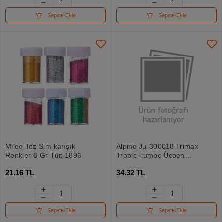
Sepete Ekle
Sepete Ekle
Mileo Toz Sim-karışık
Alpino Ju-300018 Trimax
Renkler-8 Gr Tüp 1896
Tropic -jumbo Üçgen
Çentik
21.16 TL
34.32 TL
Sepete Ekle
Sepete Ekle