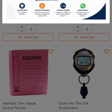
Mas Kalemlik Metal
Mas Ambalaj Lastik Poşet
Perforeli Silindir Mavi 500
Midi %100 Kauçuk 500 Gr
365
65.46 TL
222.21 TL
Sepete Ekle
Sepete Ekle
Alemdar Tam Kapak
Casio Hs-70w-1df
Dosya Pembe
Kronometre