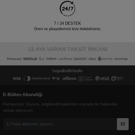
7 / 24 DESTEK
Öneri ve şikayetlerinizi bize iletebilirsiniz.
12 AYA VARAN TAKSİT İMKANI
E-Bülten Aboneliği
Kampanya, duyuru, bilgilendirmelerden e-posta ile haberdar
olmak istiyorum.