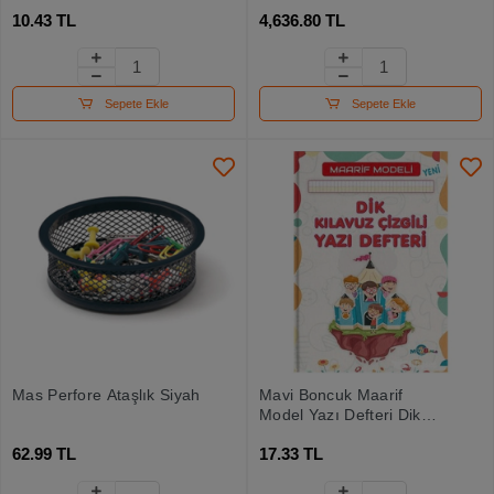
10.43 TL
4,636.80 TL
Sepete Ekle
Sepete Ekle
Mas Perfore Ataşlık Siyah
Mavi Boncuk Maarif
Model Yazı Defteri Dik
Kılavuz
62.99 TL
17.33 TL