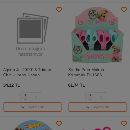
Alpino Ju-200018 Trimax
Studio Pets Makas
Chic -jumbo Üçgen
Korumalı Pt-1666
Çentikli
34.32 TL
61.74 TL
Sepete Ekle
Sepete Ekle