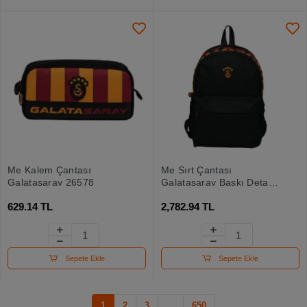
Me Kalem Çantası
Me Sırt Çantası
Galatasaray 26578
Galatasaray Baskı Detaylı
26527
629.14 TL
2,782.94 TL
Sepete Ekle
Sepete Ekle
1
2
3
...
650