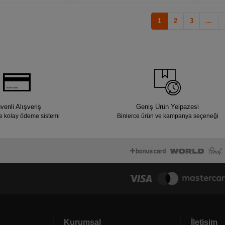
1
2
3
...
venli Alışveriş
Geniş Ürün Yelpazesi
e kolay ödeme sistemi
Binlerce ürün ve kampanya seçeneği
Kurumsal
İletişim