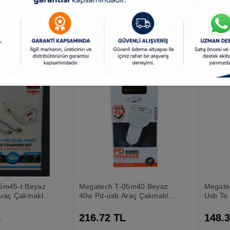
h Gri
Rgb Siyah
L
1,863.98 TL
407.
5m45-t Beyaz
Megatech T-05m40 Beyaz
Megate
raç Çakmaklık
40w Pd-usb Araç Çakmaklık
Usb To
ızlı Şarj(type-c
Şarj Başlığı Hızlı Şarj
blo)
L
216.72 TL
148.