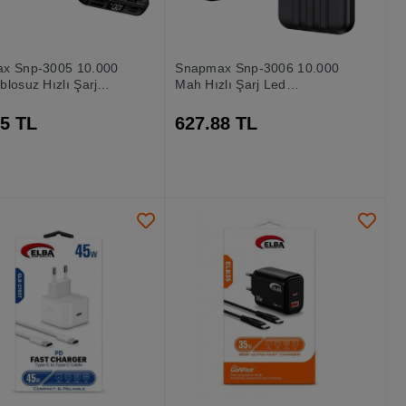
x Snp-3005 10.000
Snapmax Snp-3006 10.000
losuz Hızlı Şarj
Mah Hızlı Şarj Led
e Powerbank Led
Göstergeli 3in1 Dahili
Çoklu Girişli
Kablolu Powerbank
55 TL
627.88 TL