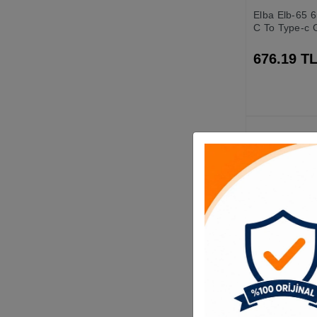
Elba Elb-65 
C To Type-c G
676.19 T
Hadron Gj027
Lightning 3.