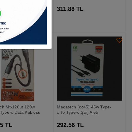
10 TL
311.88 TL
ch Mt-120ut 120w
Megatech (cc45) 45w Type-
 Type-c Data Kablosu
c To Type-c Şarj Aleti
35 TL
292.56 TL