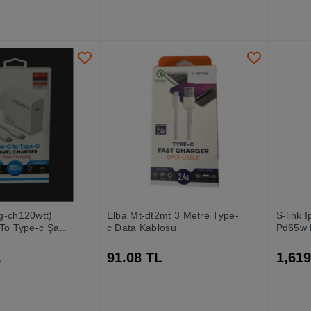
g-ch120wtt)
Elba Mt-dt2mt 3 Metre Type-
S-link
To Type-c Şarj
c Data Kablosu
Pd65w 
Taşınabi
Powerb
L
91.08 TL
1,619