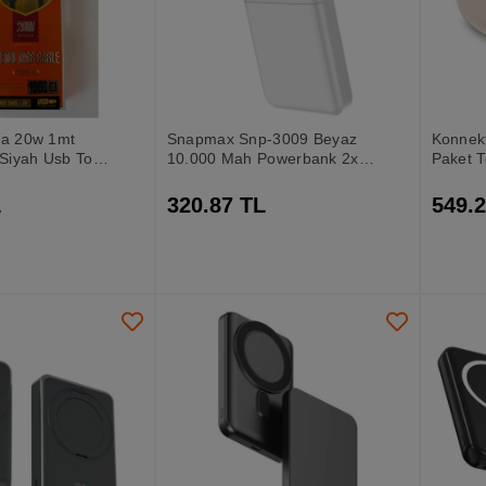
1a 20w 1mt
Snapmax Snp-3009 Beyaz
Konnekt
 Siyah Usb To
10.000 Mah Powerbank 2x
Paket T
ablosu
Usb Çıkışlı 1 Type-c Ve 1
Konnek
Micro Girişli
L
320.87 TL
549.