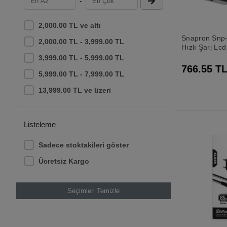
-
Hytech
MAKİM
2,000.00 TL ve altı
Snapron Snp
MEGATECH
2,000.00 TL - 3,999.00 TL
Hızlı Şarj Lc
NODAR
Magsafe 100
3,999.00 TL - 5,999.00 TL
Powerbank
766.55 T
OEM
5,999.00 TL - 7,999.00 TL
POWERWAY
13,999.00 TL ve üzeri
S-Link
SNAPRON
Listeleme
SWORD
Sadece stoktakileri göster
VCOM
Ücretsiz Kargo
Seçimleri Temizle