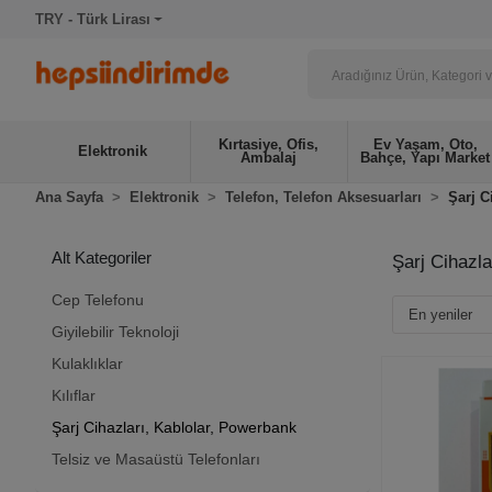
TRY - Türk Lirası
Kırtasiye, Ofis,
Ev Yaşam, Oto,
Elektronik
Ambalaj
Bahçe, Yapı Market
Ana Sayfa
Elektronik
Telefon, Telefon Aksesuarları
Şarj C
Alt Kategoriler
Şarj Cihazla
Cep Telefonu
Giyilebilir Teknoloji
Kulaklıklar
Kılıflar
Şarj Cihazları, Kablolar, Powerbank
Telsiz ve Masaüstü Telefonları