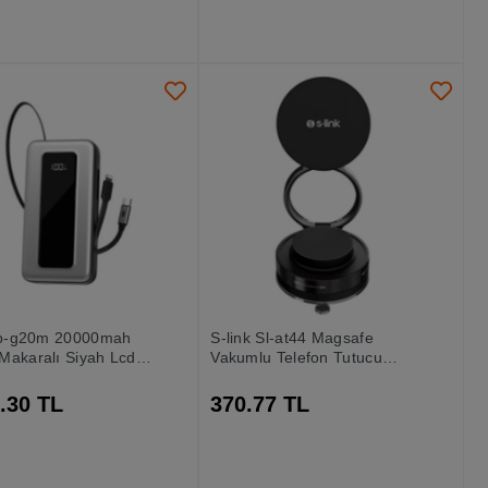
 Ip-g20m 20000mah
S-link Sl-at44 Magsafe
Makaralı Siyah Lcd
Vakumlu Telefon Tutucu
lir Pil Şarj Cihazı
Siyah
ank
.30 TL
370.77 TL