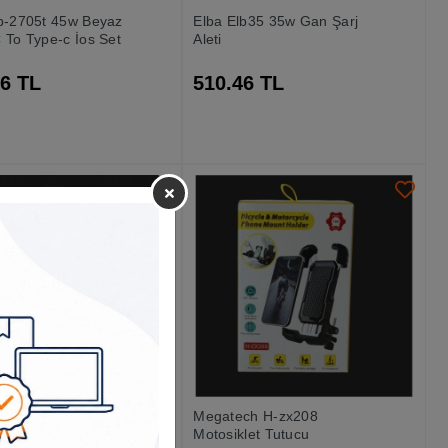
lb-2705t 45w Beyaz
Elba Elb35 35w Gan Şarj
 To Type-c İos Set
Aleti
86 TL
510.46 TL
ch Yf10-dc
Megatech H-zx208
let Telefon Tutucu
Motosiklet Tutucu