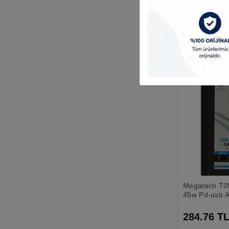
Kablosu Siya
151.80 T
Megatech T0
45w Pd-usb A
Şarj Başlığı H
To Type-c Ka
284.76 T