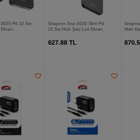
-3025 Pd 22.5w
Snapron Snp-3020 Slim Pd
Snapma
d Ekran
22.5w Hızlı Şarj Lcd Ekran
Mah Kab
00 Mah
Magsafe 5000 Mah
Magsaf
Powerbank
Ekranlı 
L
627.88 TL
870.