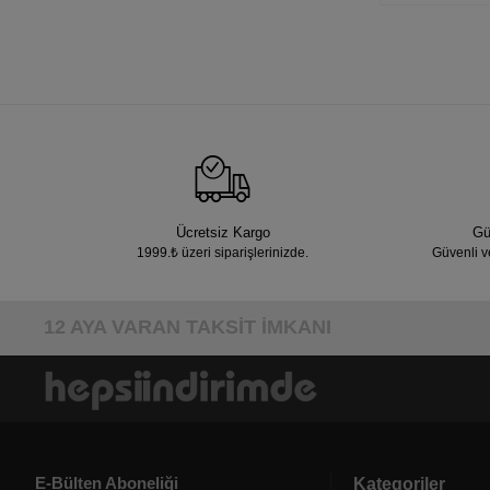
Ücretsiz Kargo
Gü
1999.₺ üzeri siparişlerinizde.
Güvenli v
12 AYA VARAN TAKSİT İMKANI
E-Bülten Aboneliği
Kategoriler