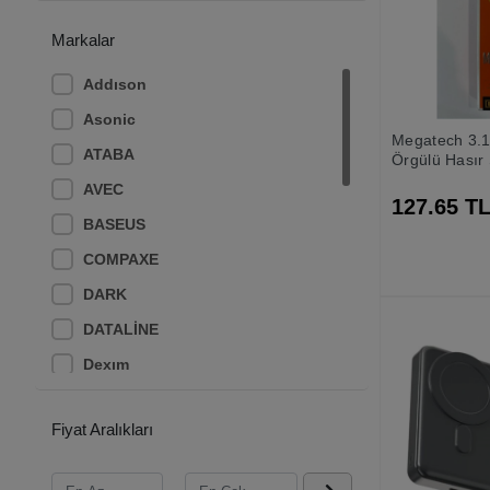
Markalar
Addıson
Asonic
Megatech 3.
ATABA
Örgülü Hasır
Typ-c Data K
AVEC
127.65 T
BASEUS
COMPAXE
DARK
DATALİNE
Dexım
ELBA
Fiyat Aralıkları
ENKADO
Frisby