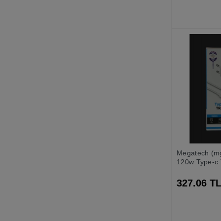
Megatech (m
120w Type-c 
Aleti
327.06 T