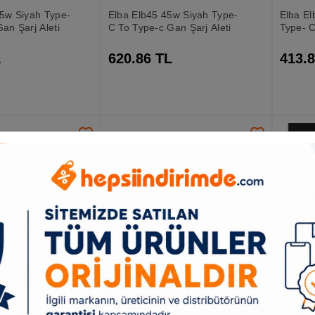
65w Siyah Type-
Elba Elb45 45w Siyah Type-
Elba E
an Şarj Aleti
C To Type-c Gan Şarj Aleti
Type- C
L
620.86 TL
413.
 Type-c
Hadron Dcxaa2 Notebook
Megate
5 Mm Ses
Soğutucu 15-fan 13-17.3
Motosik