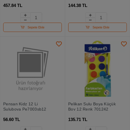
300 Gr
Yıkanabilir 6 Renk 25 Ml
457.84 TL
144.38 TL
40422
Sepete Ekle
Sepete Ekle
Pensan Kidz 12 Li
Pelikan Sulu Boya Küçük
Suluboya Pe7003sb12
Boy 12 Renk 701242
56.60 TL
135.71 TL