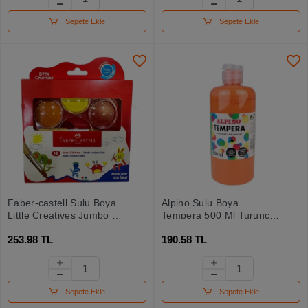
Sepete Ekle
Sepete Ekle
Faber-castell Sulu Boya
Alpino Sulu Boya
Little Creatives Jumbo 12
Tempera 500 Ml Turuncu
Li
Dm-030172
253.98 TL
190.58 TL
Sepete Ekle
Sepete Ekle