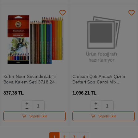
Koh-ı Noor Sulandırılabilir
Canson Çok Amaçlı Çizim
Boya Kalem Seti 3718 24
Defteri Spp Canxl Mix
Media 30s A3 300 Gr
837.38 TL
1,096.21 TL
Sepete Ekle
Sepete Ekle
1
2
3
4