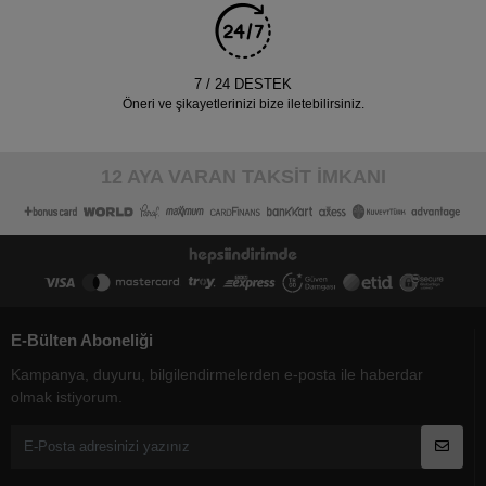
7 / 24 DESTEK
Öneri ve şikayetlerinizi bize iletebilirsiniz.
12 AYA VARAN TAKSİT İMKANI
E-Bülten Aboneliği
Kampanya, duyuru, bilgilendirmelerden e-posta ile haberdar
olmak istiyorum.