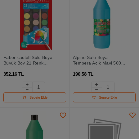
Faber-castell Sulu Boya
Alpino Sulu Boya
Büyük Boy 21 Renk
Tempera Açık Mavi 500
5292125021
Ml Dm010180
352.16 TL
190.58 TL
Sepete Ekle
Sepete Ekle