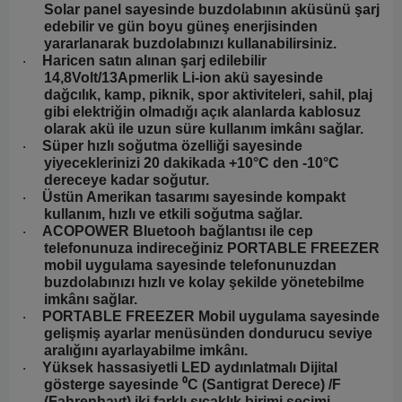
Solar panel sayesinde buzdolabının aküsünü şarj
edebilir ve gün boyu güneş enerjisinden
yararlanarak buzdolabınızı kullanabilirsiniz.
Haricen satın alınan şarj edilebilir
·
14,8Volt/13Apmerlik Li-ion akü sayesinde
dağcılık, kamp, piknik, spor aktiviteleri, sahil, plaj
gibi elektriğin olmadığı açık alanlarda kablosuz
olarak akü ile uzun süre kullanım imkânı sağlar.
Süper hızlı soğutma özelliği sayesinde
·
yiyeceklerinizi 20 dakikada +10°C den -10°C
dereceye kadar soğutur.
Üstün Amerikan tasarımı sayesinde kompakt
·
kullanım, hızlı ve etkili soğutma sağlar.
ACOPOWER Bluetooh bağlantısı ile cep
·
telefonunuza indireceğiniz PORTABLE FREEZER
mobil uygulama sayesinde telefonunuzdan
buzdolabınızı hızlı ve kolay şekilde yönetebilme
imkânı sağlar.
PORTABLE FREEZER Mobil uygulama sayesinde
·
gelişmiş ayarlar menüsünden dondurucu seviye
aralığını ayarlayabilme imkânı.
Yüksek hassasiyetli LED aydınlatmalı Dijital
·
gösterge sayesinde ⁰C (Santigrat Derece) /F
(Fahrenhayt) iki farklı sıcaklık birimi seçimi