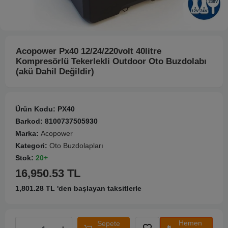
Acopower Px40 12/24/220volt 40litre
Kompresörlü Tekerlekli Outdoor Oto Buzdolabı
(akü Dahil Değildir)
Ürün Kodu:
PX40
Barkod:
8100737505930
Marka:
Acopower
Kategori:
Oto Buzdolapları
Stok:
20+
16,950.53 TL
1,801.28 TL 'den başlayan taksitlerle
Hemen
Sepete