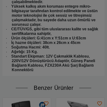
çalışabilmektedir.
Yüksek kalkış akım koruması entegre mikro-
·
bilgisayar tarafından kontrol edilmekte ve üstün
motor teknolojisi ile çok sessiz ve titreşimsiz
çalışmaktadır, bu sayede daha uzun ömürlü ve
sorunsuz çalışır.
CE/TÜV/GS, gibi tüm uluslararası kalite ve sağlık
·
sertifikalarına sahiptir,
Ürün ölçüleri: G:41cm x Y:51cm x U:63cm
·
İç hazne ölçüleri: 38cm x 26cm x 45cm
·
Soğutma Hacmi: 40lt.
·
Ağırlığı: 15 Kg.
·
Standart Ekipman: 12V Çakmaklık Kablosu,
·
220V/12V Dönüştürücü Adaptör, Güneş Paneli
Bağlantı Kablosu, FZX230A Akü Şarj Bağlantı
Konnektörü
Benzer Ürünler