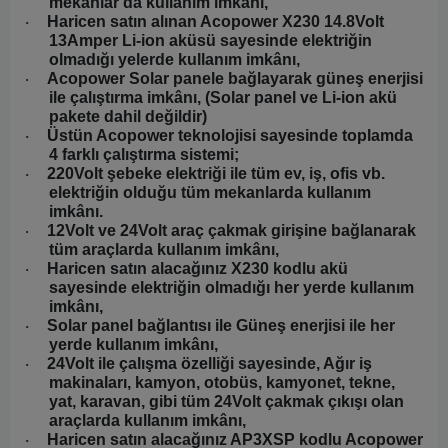
mekânlar da kullanım imkânı,
Haricen satın alınan Acopower X230 14.8Volt
·
13Amper Li-ion aküsü sayesinde elektriğin
olmadığı yelerde kullanım imkânı,
Acopower Solar panele bağlayarak güneş enerjisi
·
ile çalıştırma imkânı, (Solar panel ve Li-ion akü
pakete dahil değildir)
Üstün Acopower teknolojisi sayesinde toplamda
·
4 farklı çalıştırma sistemi;
220Volt şebeke elektriği ile tüm ev, iş, ofis vb.
·
elektriğin olduğu tüm mekanlarda kullanım
imkânı.
12Volt ve 24Volt araç çakmak girişine bağlanarak
·
tüm araçlarda kullanım imkânı,
Haricen satın alacağınız X230 kodlu akü
·
sayesinde elektriğin olmadığı her yerde kullanım
imkânı,
Solar panel bağlantısı ile Güneş enerjisi ile her
·
yerde kullanım imkânı,
24Volt ile çalışma özelliği sayesinde, Ağır iş
·
makinaları, kamyon, otobüs, kamyonet, tekne,
yat, karavan, gibi tüm 24Volt çakmak çıkışı olan
araçlarda kullanım imkânı,
Haricen satın alacağınız AP3XSP kodlu Acopower
·