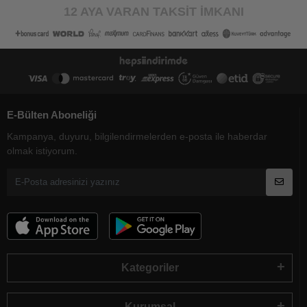
12 AYA VARAN TAKSİT İMKANI
E-Bülten Aboneliği
Kampanya, duyuru, bilgilendirmelerden e-posta ile haberdar
olmak istiyorum.
Kategoriler
Kurumsal