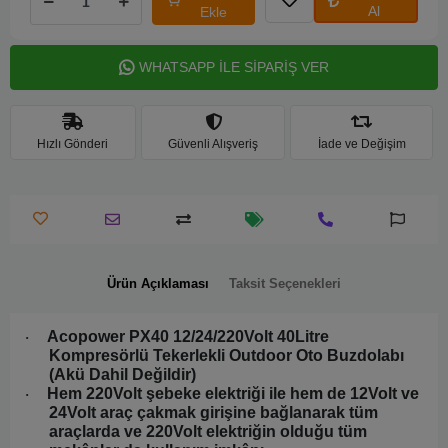
Al
Ekle
WHATSAPP İLE SİPARİŞ VER
Hızlı Gönderi
Güvenli Alışveriş
İade ve Değişim
Ürün Açıklaması
Taksit Seçenekleri
Acopower PX40 12/24/220Volt 40Litre
·
Kompresörlü Tekerlekli Outdoor Oto Buzdolabı
(Akü Dahil Değildir)
Hem 220Volt şebeke elektriği ile hem de 12Volt ve
·
24Volt araç çakmak girişine bağlanarak tüm
araçlarda ve 220Volt elektriğin olduğu tüm