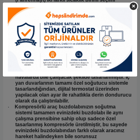
yapabilirsiniz,
PROFESYONEL DERİN DONDURUCU
·
Tüm gıda ve içeceklerinizi -20⁰ dereceye kadar
·
soğutma ve dondurabilme imkânı,
İç ve dış kasada bulunan özel yalıtım sayesinde
·
dondurulmuş gıdaların çözülmeden uzun süre
ısısını koruyabilme imkânı,
ECO veya MAX seçenekleri ile soğutucunuzu
·
daha verimli kullanabilir elektrik tasarrufu
sağlanabilir.
ACOPOWER araç buzdolabı soğutucu ve
·
dondurucu olarak üstün performansla açık/sıcak
havalarda bile çalışacak şekilde tasarlanmıştır. İç
yan duvarlarının tamamı özel soğutucu sistemle
tasarlandığından, dijital termostat üzerinden
yapılacak olan ayar ile rahatlıkla derin dondurucu
olarak da çalıştırılabilir.
Kompresörlü araç buzdolabınızın soğutma
·
sistemi tamamen evinizdeki buzdolabı ile aynı
çalışma prensibine sahip olup sadece özel
tasarlanmış kompresörle üretilmiştir, bu sayede
evinizdeki buzdolabından farklı olarak aracınız
hareket halindeyken bile sorunsuz