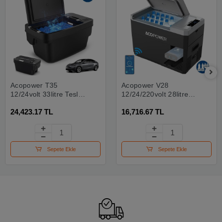
Acopower T35
Acopower V28
12/24volt 33litre Tesla
12/24/220volt 28litre
Model Y İle Uyumlu
Kompresörlü Outdoor
24,423.17 TL
16,716.67 TL
Kompresörlü Outdoor
Oto Buzdolabı (akü
Oto Buzdolabı
Dahil Değildir)
Sepete Ekle
Sepete Ekle