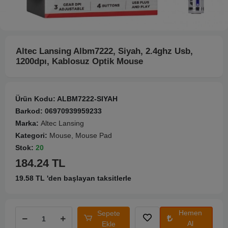
Altec Lansing Albm7222, Siyah, 2.4ghz Usb,
1200dpı, Kablosuz Optik Mouse
Ürün Kodu:
ALBM7222-SIYAH
Barkod:
06970939959233
Marka:
Altec Lansing
Kategori:
Mouse, Mouse Pad
Stok:
20
184.24 TL
19.58 TL 'den başlayan taksitlerle
Hemen
Sepete
Al
Ekle