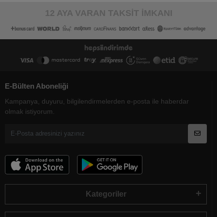
12 AYA VARAN TAKSİT İMKANI
E-Bülten Aboneliği
Kampanya, duyuru, bilgilendirmelerden e-posta ile haberdar
olmak istiyorum.
Kategoriler