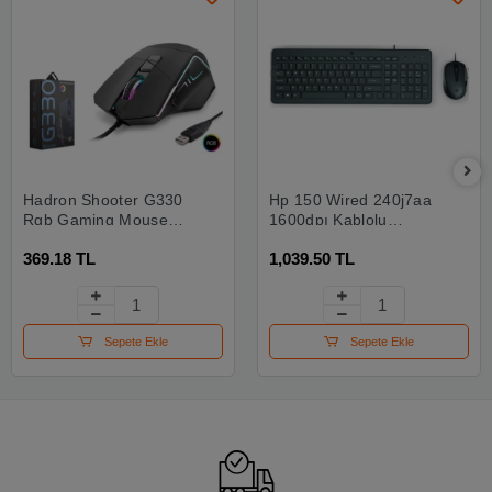
Hadron Shooter G330
Hp 150 Wired 240j7aa
Rgb Gaming Mouse
1600dpı Kablolu
6400 Dpı 8 Tuş Siyah
Klavye Mouse Seti
369.18 TL
1,039.50 TL
Sepete Ekle
Sepete Ekle