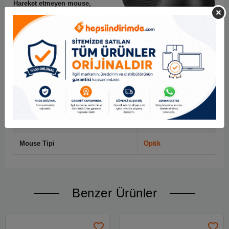
Hareket etmeyen mouse,
otomatik olarak uyku moduna
geçer. Bu sayede pil kullanım
ömrü belirgin olarak uzar.
Bağlantı
USB
Gaming Özelliği
Yok
Mouse Bağlantısı
Kablosuz
Mouse Tipi
Optik
Benzer Ürünler