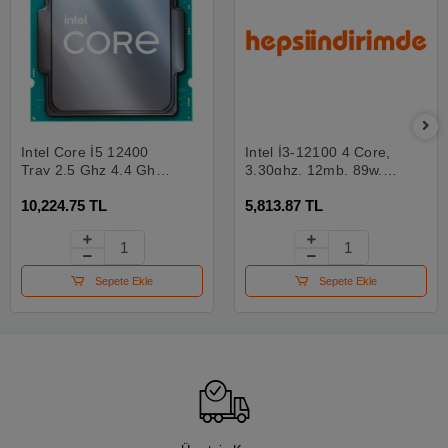
Intel Core İ5 12400
Intel İ3-12100 4 Core,
Tray 2.5 Ghz 4.4 Ghz
3.30ghz, 12mb, 89w,
18mb Lga1700p
Lga1700,12.nesil,
10,224.75 TL
5,813.87 TL
Fansız Kutusuz
Tray, (dahili Grafik Var,
12.nesil İşlemci
Fan Yok)
Sepete Ekle
Sepete Ekle