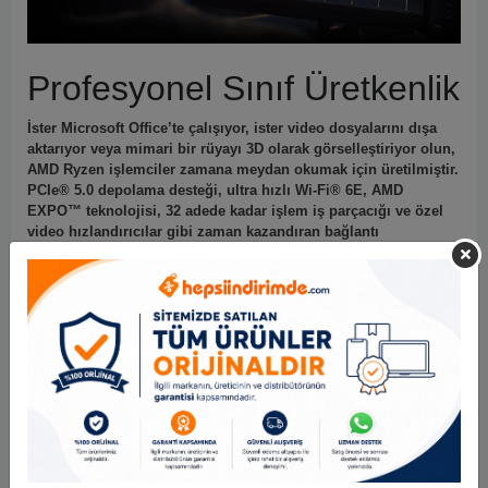
Profesyonel Sınıf Üretkenlik
İster Microsoft Office’te çalışıyor, ister video dosyalarını dışa
aktarıyor veya mimari bir rüyayı 3D olarak görselleştiriyor olun,
AMD Ryzen işlemciler zamana meydan okumak için üretilmiştir.
PCIe® 5.0 depolama desteği, ultra hızlı Wi-Fi® 6E, AMD
EXPO™ teknolojisi, 32 adede kadar işlem iş parçacığı ve özel
video hızlandırıcılar gibi zaman kazandıran bağlantı
özelliklerine sahip premium seçeneklerle AMD Ryzen
işlemcilerle deneyiminizi yükseltin.