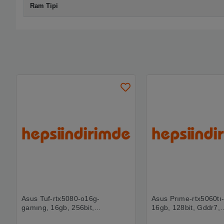
Ram Tipi
Asus Tuf-rtx5080-o16g-
Asus Prıme-rtx5060tı
gamıng, 16gb, 256bit,
16gb, 128bit, Gddr7,
Gddr7, 2xhdmı, 3xdp
1xhdmı, 3xdp Gamın