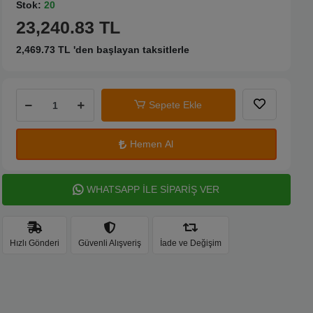
Stok:
20
23,240.83 TL
2,469.73 TL 'den başlayan taksitlerle
Sepete Ekle
Hemen Al
WHATSAPP İLE SİPARİŞ VER
Hızlı Gönderi
Güvenli Alışveriş
İade ve Değişim