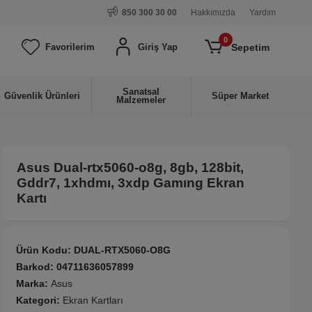
850 300 30 00
Hakkımızda
Yardım
0
Sepetim
Favorilerim
Giriş Yap
Sanatsal
Güvenlik Ürünleri
Süper Market
Malzemeler
Asus Dual-rtx5060-o8g, 8gb, 128bit,
Gddr7, 1xhdmı, 3xdp Gamıng Ekran
Kartı
Ürün Kodu:
DUAL-RTX5060-O8G
Barkod:
04711636057899
Marka:
Asus
Kategori:
Ekran Kartları