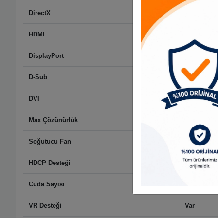
DirectX
DirectX 12
HDMI
HDMI 2.1 x
DisplayPort
DisplayPort
D-Sub
Yok
DVI
Yok
Max Çözünürlük
7680 x 432
Soğutucu Fan
Aktif Soğu
HDCP Desteği
Var
Cuda Sayısı
4608
VR Desteği
Var