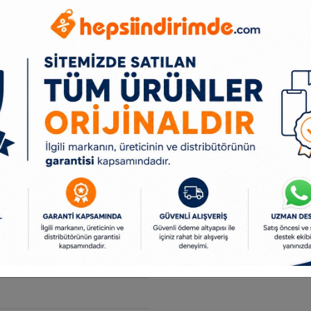
 Ultimate
 2
 1.4 x 1
0
tma