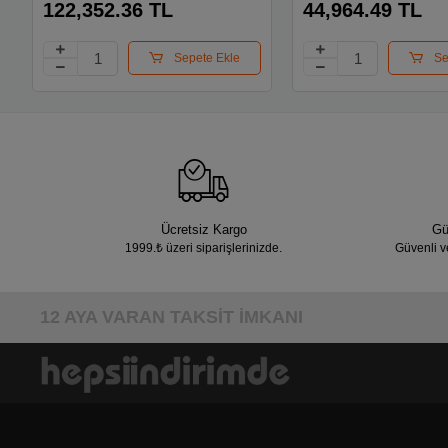
Gamıng Ekran Kartı
Ekran Kartı
122,352.36 TL
44,964.49 TL
Sepete Ekle
Se
Ücretsiz Kargo
Gü
1999.₺ üzeri siparişlerinizde.
Güvenli v
12 AYA VARAN TAKSİT İMKANI