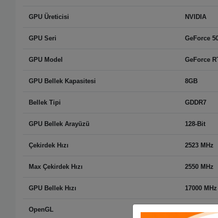
GPU Üreticisi
NVIDIA
GPU Seri
GeForce 50
GPU Model
GeForce R
GPU Bellek Kapasitesi
8GB
Bellek Tipi
GDDR7
GPU Bellek Arayüzü
128-Bit
Çekirdek Hızı
2523 MHz
Max Çekirdek Hızı
2550 MHz
GPU Bellek Hızı
17000 MHz
OpenGL
OpenGL 4.