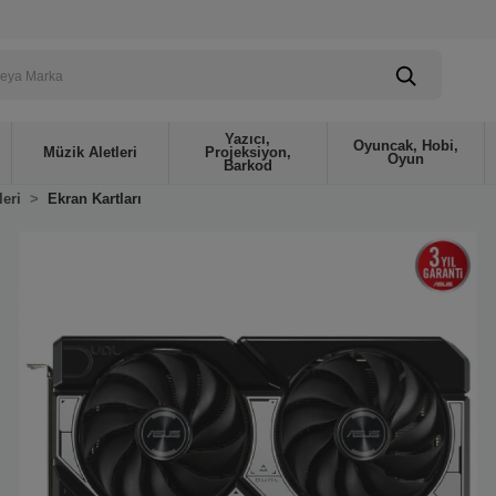
Yazıcı,
Oyuncak, Hobi,
Müzik Aletleri
Projeksiyon,
Oyun
Barkod
leri
Ekran Kartları