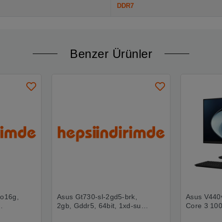
DDR7
Benzer Ürünler
-o16g,
Asus Gt730-sl-2gd5-brk,
Asus V440
2gb, Gddr5, 64bit, 1xd-sub,
Core 3 10
g
1xdvı, 1xhdmı Ekran Kartı
256gb Nvm