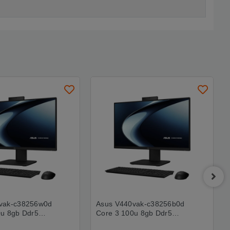
vak-c38256w0d
Asus V440vak-c38256b0d
0u 8gb Ddr5
Core 3 100u 8gb Ddr5
e Ssd 23.8 Ips
256gb Nvme Ssd 23.8 Ips