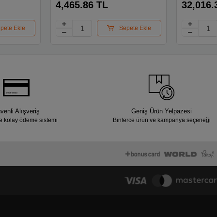
Fhd Siyah 
4,465.86 TL
32,016.
One Pc
pete Ekle
Sepete Ekle
venli Alışveriş
Geniş Ürün Yelpazesi
e kolay ödeme sistemi
Binlerce ürün ve kampanya seçeneği