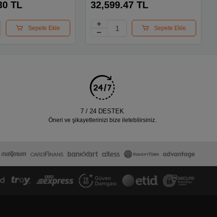
Freedos All In
Fhd Siyah Freedos All In
30 TL
32,599.47 TL
One Pc
Sepete Ekle
Sepete Ekle
7 / 24 DESTEK
Öneri ve şikayetlerinizi bize iletebilirsiniz.