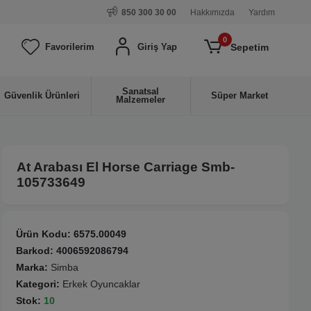
850 300 30 00
Hakkımızda
Yardım
0
Sepetim
Favorilerim
Giriş Yap
Sanatsal
Güvenlik Ürünleri
Süper Market
Malzemeler
At Arabası El Horse Carriage Smb-
105733649
Ürün Kodu:
6575.00049
Barkod:
4006592086794
Marka:
Simba
Kategori:
Erkek Oyuncaklar
Stok:
10