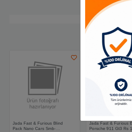
Jada Fast & Furious Blind
Jada Fast & Furious 
Pack Nano Cars Smb-
Porsche 911 Gt3 Rs 