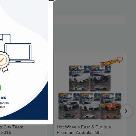
ro City Team
Hot Wheels Fast & Furıous
42016
Premium Arabalar Mtl-