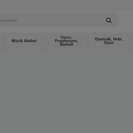
Yazıcı,
Oyuncak, Hobi,
Müzik Aletleri
Projeksiyon,
Oyun
Barkod