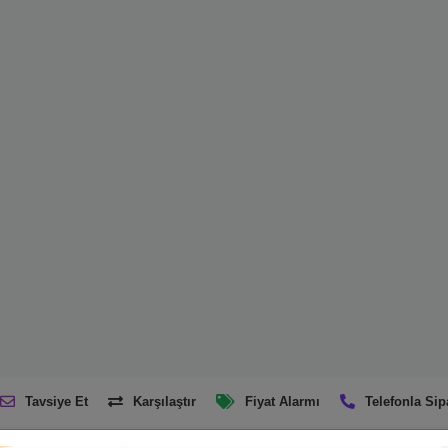
Tavsiye Et
Karşılaştır
Fiyat Alarmı
Telefonla Sip