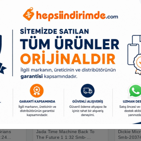
Ürün Açıklaması
Taksit Seçenekleri
Benzer Ürünler
Brians
Jada Time Machine Back To
Dickie Mic
1:24
The Future 1 1:32 Smb-
Smb-2037