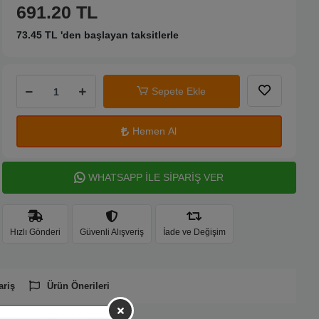
691.20 TL
73.45 TL 'den başlayan taksitlerle
Sepete Ekle
Hemen Al
WHATSAPP İLE SİPARİŞ VER
Hızlı Gönderi
Güvenli Alışveriş
İade ve Değişim
ariş
Ürün Önerileri