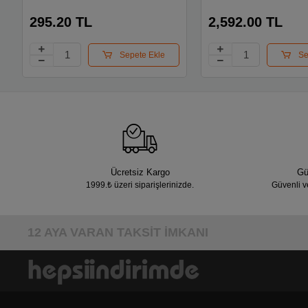
9335404314r00
Smb-9333667314r00
295.20 TL
2,592.00 TL
Sepete Ekle
Se
Ücretsiz Kargo
Gü
1999.₺ üzeri siparişlerinizde.
Güvenli v
12 AYA VARAN TAKSİT İMKANI