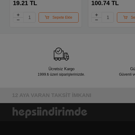
19.21 TL
100.74 TL
Sepete Ekle
Se
Ücretsiz Kargo
Gü
1999.₺ üzeri siparişlerinizde.
Güvenli v
12 AYA VARAN TAKSİT İMKANI