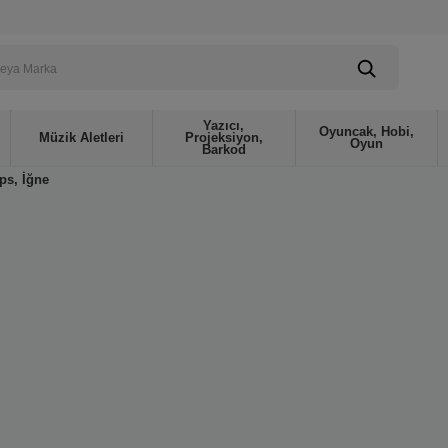
Yazıcı,
Oyuncak, Hobi,
Müzik Aletleri
Projeksiyon,
Oyun
Barkod
ips, İğne