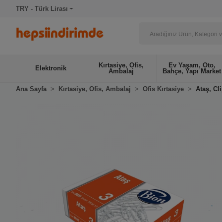
TRY - Türk Lirası
Kırtasiye, Ofis,
Ev Yaşam, Oto,
Elektronik
Ambalaj
Bahçe, Yapı Market
Ana Sayfa
Kırtasiye, Ofis, Ambalaj
Ofis Kırtasiye
Ataş, Cl