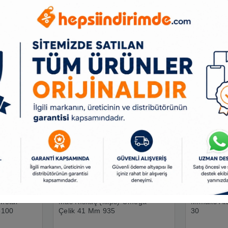
Benzer Ürünler
Metal
Mas Kıskaç (klips) Omega
Mimaks Ata
6100
Çelik 41 Mm 935
30