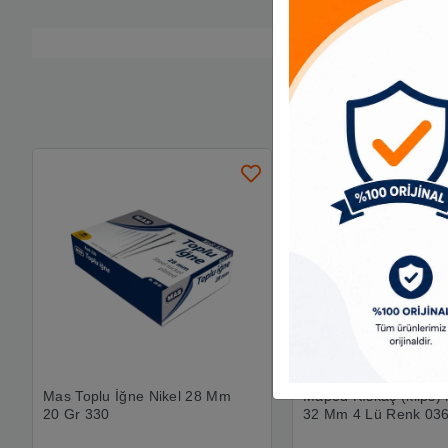
Mas Toplu İğne Nikel 28 Mm
Maped Kıskaç (klips) 
20 Gr 330
32 Mm 4 Lü Renk 03