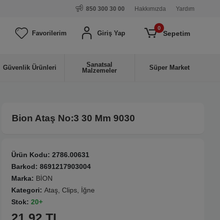
850 300 30 00
Hakkımızda
Yardım
0
Sepetim
Favorilerim
Giriş Yap
Sanatsal
Güvenlik Ürünleri
Süper Market
Malzemeler
Bion Ataş No:3 30 Mm 9030
Ürün Kodu:
2786.00631
Barkod:
8691217903004
Marka:
BİON
Kategori:
Ataş, Clips, İğne
Stok:
20+
21.92 TL