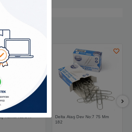
ş Renkli No:3 R-
Delta Ataş Dev No:7 75 Mm
182