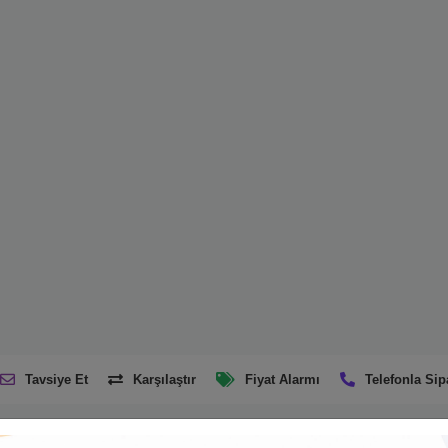
Tavsiye Et
Karşılaştır
Fiyat Alarmı
Telefonla Sip
Ürün Açıklaması
Taksit Seçenekleri