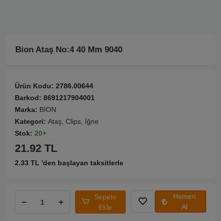
Bion Ataş No:4 40 Mm 9040
Ürün Kodu:
2786.00644
Barkod:
8691217904001
Marka:
BİON
Kategori:
Ataş, Clips, İğne
Stok:
20+
21.92 TL
2.33 TL 'den başlayan taksitlerle
Hemen
Sepete
Al
Ekle