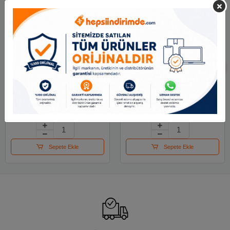
Mas Toplu İğne Nikel
Maped Kıskaç (klips)
28 Mm 20 Gr 330
Metal 32 Mm 4 Lü
Renk 036100
19.21 TL
100.74 TL
Sepete Ekle
Sepete Ekle