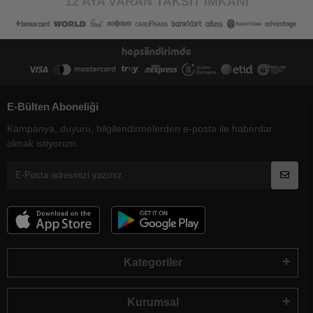
12 AYA VARAN TAKSİT İMKANI
E-Bülten Aboneliği
Kampanya, duyuru, bilgilendirmelerden e-posta ile haberdar
olmak istiyorum.
Kategoriler
Kurumsal