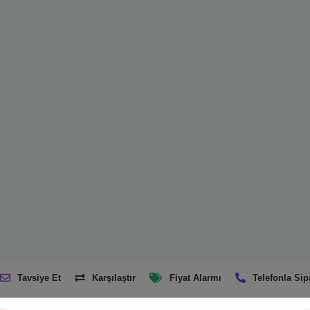
Tavsiye Et
Karşılaştır
Fiyat Alarmı
Telefonla Sip