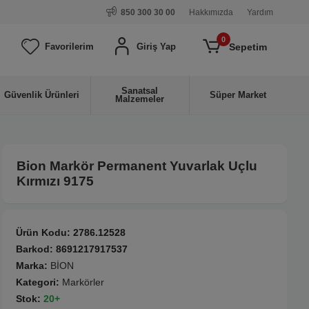
850 300 30 00
Hakkımızda
Yardım
0
Sepetim
Favorilerim
Giriş Yap
Sanatsal
Güvenlik Ürünleri
Süper Market
Malzemeler
Bion Markör Permanent Yuvarlak Uçlu
Kırmızı 9175
Ürün Kodu:
2786.12528
Barkod:
8691217917537
Marka:
BİON
Kategori:
Markörler
Stok:
20+