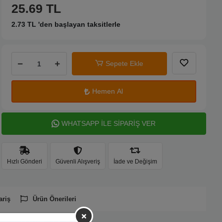
25.69 TL
2.73 TL 'den başlayan taksitlerle
Sepete Ekle
Hemen Al
WHATSAPP İLE SİPARİŞ VER
Hızlı Gönderi
Güvenli Alışveriş
İade ve Değişim
ariş
Ürün Önerileri