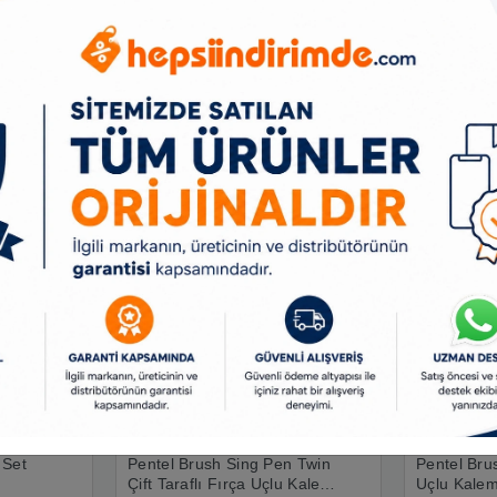
Ürün Açıklaması
Taksit Seçenekleri
Benzer Ürünler
 Set
Pentel Brush Sing Pen Twin
Pentel Bru
Çift Taraflı Fırça Uçlu Kalem
Uçlu Kalem