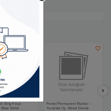
sh Sing Fırça
Pentel Permanent Markör -
 Blue Violet
Yuvarlak Uç, Metal Gövde