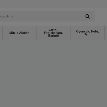
Yazıcı,
Oyuncak, Hobi,
Müzik Aletleri
Projeksiyon,
Oyun
Barkod