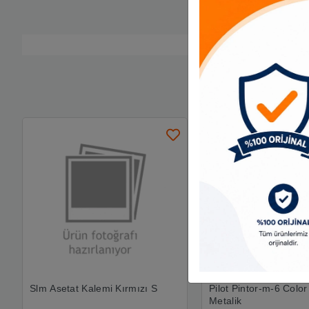
Slm Asetat Kalemi Kırmızı S
Pilot Pintor-m-6 Color
Metalik