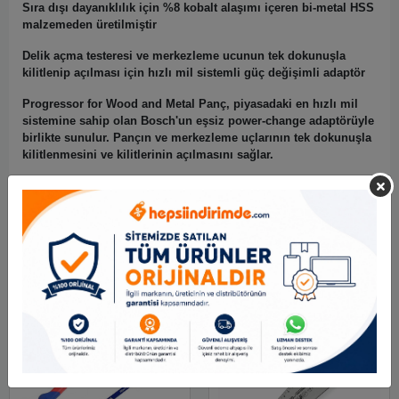
Sıra dışı dayanıklılık için %8 kobalt alaşımı içeren bi-metal HSS
malzemeden üretilmiştir
Delik açma testeresi ve merkezleme ucunun tek dokunuşla
kilitlenip açılması için hızlı mil sistemli güç değişimli adaptör
Progressor for Wood and Metal Panç, piyasadaki en hızlı mil
sistemine sahip olan Bosch'un eşsiz power-change adaptörüyle
birlikte sunulur. Pançın ve merkezleme uçlarının tek dokunuşla
kilitlenmesini ve kilitlerinin açılmasını sağlar.
Tüm kablolu ve akülü matkaplarla kullanıma uygundur.
Benzer Ürünler