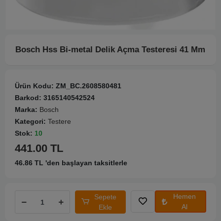
Bosch Hss Bi-metal Delik Açma Testeresi 41 Mm
Ürün Kodu:
ZM_BC.2608580481
Barkod:
3165140542524
Marka:
Bosch
Kategori:
Testere
Stok:
10
441.00 TL
46.86 TL 'den başlayan taksitlerle
Hemen
Sepete
Al
Ekle