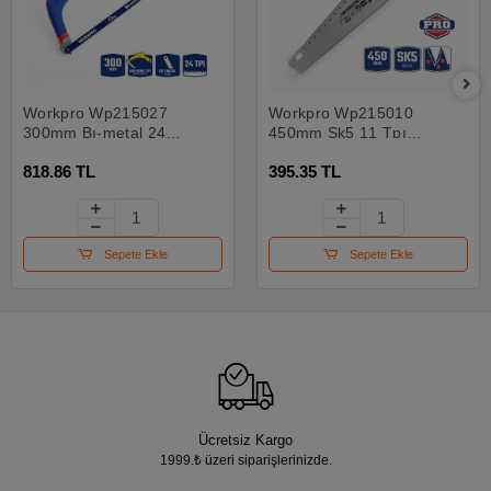
Workpro Wp215027
Workpro Wp215010
300mm Bı-metal 24
450mm Sk5 11 Tpı
Tpı Ağır Hizmet Tipi
Ağır Hizmet Tipi El
818.86 TL
395.35 TL
Demir Testeresi
Testeresi
Sepete Ekle
Sepete Ekle
Ücretsiz Kargo
1999.₺ üzeri siparişlerinizde.