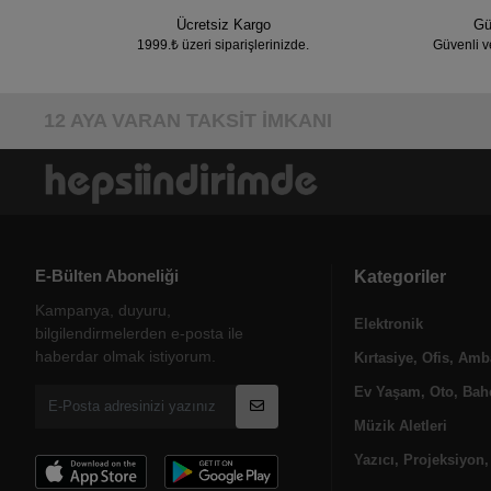
Ücretsiz Kargo
Gü
1999.₺ üzeri siparişlerinizde.
Güvenli v
12 AYA VARAN TAKSİT İMKANI
E-Bülten Aboneliği
Kategoriler
Kampanya, duyuru,
Elektronik
bilgilendirmelerden e-posta ile
haberdar olmak istiyorum.
Kırtasiye, Ofis, Amb
Ev Yaşam, Oto, Bahç
Müzik Aletleri
Yazıcı, Projeksiyon