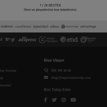
7 / 24 DESTEK
Öneri ve şikayetlerinizi bize iletebilirsiniz.
Bize Ulaşın
lan Sorular
850 300 30 00
bilgi@hepsiindirimde.com
kip
irimleri
Bizi Takip Edin