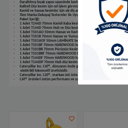
·
Daraltılmış bıçak yapısı sayesinde kavisli kesimlerde kullanıma uygundu
·
Kaliteli Düz kesim için ısıl işlem görmüş kobalt alaşımlı çelikten üretilmi
·
Kavisli ve hassas kesimler için sık diş aralıklı yapı sayesinde pürüzsüz k
·
Tüm Marka Dekupaj Testereler ile Uyumludur.
·
Paket İçeriği;
·
1 Adet T244D 70mm Kavisli Kaba kesim ahşap kesme testeresi (50CrV
·
1 Adet T144D 70mm Hızlı ve Düz kesim ahşap kesme testeresi (50CrV
·
1 Adet T101AO 50mm Hassas ve Kavisli kesim kaplamalı Ahşap kesme 
·
1 Adet T101B 70mm Hassas ve Yumuşak Ahşap kesim testeresi (50Cr
·
1 Adet T101AOF 50mm LAMİNATE Sert ve Yüzey Kaplamalı Ahşap hassas 
·
1 Adet T101BF 70mm HARDWOOD Sert ahşap Hassas ve düz kesim test
·
1 Adet T101BR 70mm Pürüzsüz Kesim Ters dişli Ahşap kesme testeres
·
1 Adet T101BRF 70mm HARDWOOD Pürüzsüz ve sertleştirilmiş Ahşap Kes
·
1 Adet T144DF 70mm HARDWOOD hızlı düz kaba kesim ahşap kesme te
·
1 Adet T144DP 70mm Hızlı düz kesim ahşap kesme testeresi (50CrV)
·
Caterpillar Inc. CAT®, dünyanın önde gelen inşaat ve madencilik ekipmanla
elektrikli lokomotif üreticisidir.
·
Caterpillar Inc. CAT®, markası üst üste 20 yılı aşkın süredir dünyanın e
·
CAT® ürünleri üstün performans ve uzun ömürlü olacak şekilde tasarla