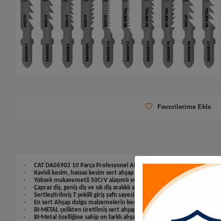
Favorilerime Ekle
·
CAT DA06902 10 Parça Profesyonel Ahşap Hassas/Kaba/Düz/Kavisli Ke
·
Kavisli kesim, hassas kesim sert ahşap kaplama yüzeyli kesim işlerinde, 
·
Yüksek mukavemetli 50CrV alaşımlı ve BI-Metal çelik yapısı ile en zor
·
Çapraz diş, geniş diş ve sık diş aralıklı ahşap kesme testere çeşitleri s
·
Sertleştirilmiş T şekilli giriş şaftı sayesinde üstün dayanıklılık ve tutunm
·
En sert Ahşap dolgu malzemelerin kesimi için HSS-M2 kobalt alaşımlı çe
·
BI-METAL çelikten üretilmiş sert ahşap kesici testereler sayesinde işle
·
BI-Metal özelliğine sahip on farklı ahşap kesme testereleri.