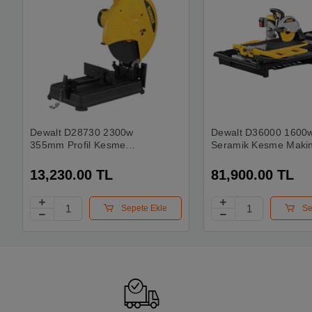
Dewalt D28730 2300w
Dewalt D36000 1600
355mm Profil Kesme
Seramik Kesme Makin
Makinesi
13,230.00 TL
81,900.00 TL
Sepete Ekle
Se