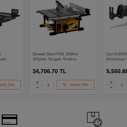
w
Dewalt Dwe7492 2000w
Cat Dx5050
esi
305mm Tezgah Testere
Kömürsüz P
Kuyruğu Te
Değildir)
34,706.70 TL
5,550.8
pete Ekle
Sepete Ekle