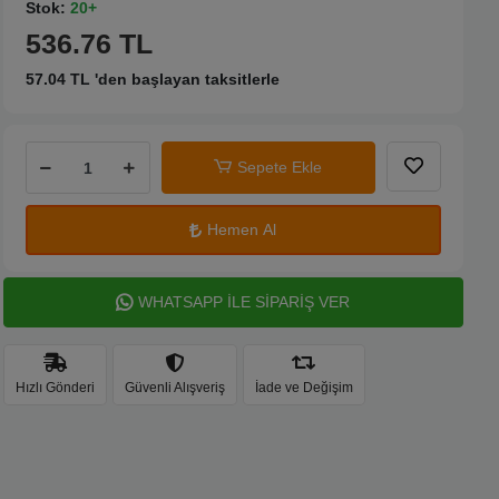
Stok:
20+
536.76 TL
57.04 TL 'den başlayan taksitlerle
Sepete Ekle
Hemen Al
WHATSAPP İLE SİPARİŞ VER
Hızlı Gönderi
Güvenli Alışveriş
İade ve Değişim