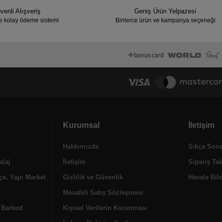
venli Alışveriş
Geniş Ürün Yelpazesi
e kolay ödeme sistemi
Binlerce ürün ve kampanya seçeneği
Kurumsal
İletişim
Hakkımızda
Sıkça Soru
alaj
İletişim
Sipariş Ta
e, Yapı Market
Gizlilik ve Güvenlik
Havale Bild
Mesafeli Satış Sözleşmesi
, Barkod
Kişisel Verilerin Korunması