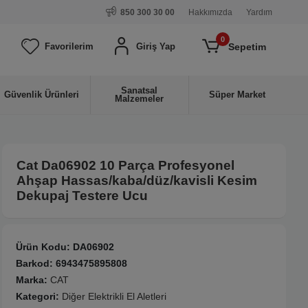
850 300 30 00
Hakkımızda
Yardım
0
Sepetim
Favorilerim
Giriş Yap
Sanatsal
Güvenlik Ürünleri
Süper Market
Malzemeler
Cat Da06902 10 Parça Profesyonel
Ahşap Hassas/kaba/düz/kavisli Kesim
Dekupaj Testere Ucu
Ürün Kodu:
DA06902
Barkod:
6943475895808
Marka:
CAT
Kategori:
Diğer Elektrikli El Aletleri