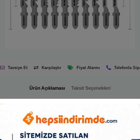
Tavsiye Et
Karşılaştır
Fiyat Alarmı
Telefonla Sip
Ürün Açıklaması
Taksit Seçenekleri
sim Dekupaj Testere Ucu
hızlı kaba kesim işlerinde, işlenmiş veya ham ağaç yüzeylerde, kesme ve kısaltma, şek
lu ahşap kesme uygulamalarında üstün performans ve keskinlik sağlar.
ayesinde kesim esnasında ahşap talaşlarını hızlı tahliye ederek kesim kalitesini ve hızı
a sağlar.
likten üretilmiş ahşap kesici testereler sayesinde üstün dayanıklılık ve uzun kullan
nmemiş veya işlenmiş sert yüzeyli ahşapların kesilmesinde, şekilli kesimlerde pürüzs