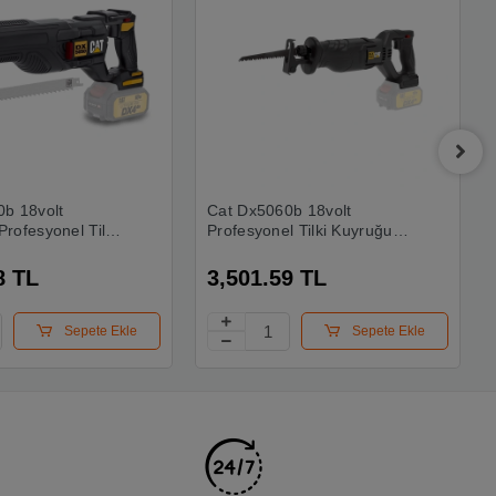
b 18volt
Cat Dx5060b 18volt
rofesyonel Tilki
Profesyonel Tilki Kuyruğu
stere (akü Dahil
Testere (akü Dahil Değildir)
8 TL
3,501.59 TL
Sepete Ekle
Sepete Ekle