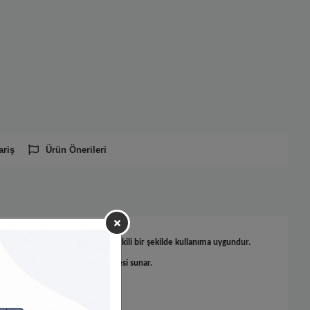
ariş
Ürün Önerileri
illi kesme işlerinizde hızlı ve etkili bir şekilde kullanıma uygundur.
nı artırarak en uygun kesim kalitesi sunar.
ım ömrü sağlar.
üz kesim kalitesi sunar.