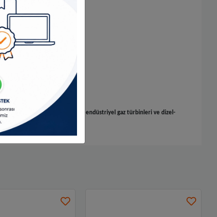
arı, dizel ve doğal gaz motorları, endüstriyel gaz türbinleri ve dizel-