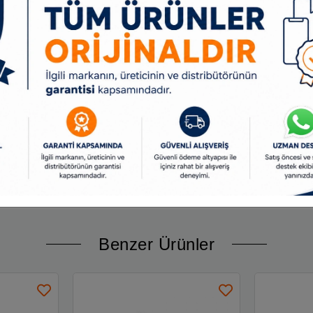
r.
ştir.
esim imkânı.
)
)
testeresi (50CrV)
V)
ve kavisli kesme testeresi (BI-Metal)
eresi (BI-Metal)
i (50CrV)
im için Ters dişli Ahşap kesme testeresi (BI-Metal)
steresi (BI-Metal)
rı, arazi kamyonları, dozerler, iş makinaları, elektrikli el aletleri ve bahçe makinal
n iyi 100 markası arasında yer almaktadır.
nmıştır.
Benzer Ürünler