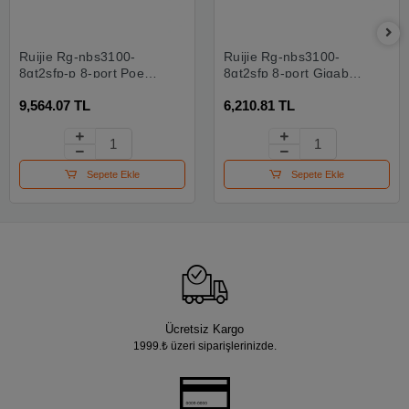
Ruijie Rg-nbs3100-
Ruijie Rg-nbs3100-
8gt2sfp-p 8-port Poe+
8gt2sfp 8-port Gigabit
Gigabit L2 Managed
L2 Managed Switch, 8
9,564.07 TL
6,210.81 TL
Switch, 8 Gigabit Rj45
Gigabit Rj45 Ports,2
Ports,2 Sfp Slots
Sfp Slots
Sepete Ekle
Sepete Ekle
Ücretsiz Kargo
1999.₺ üzeri siparişlerinizde.