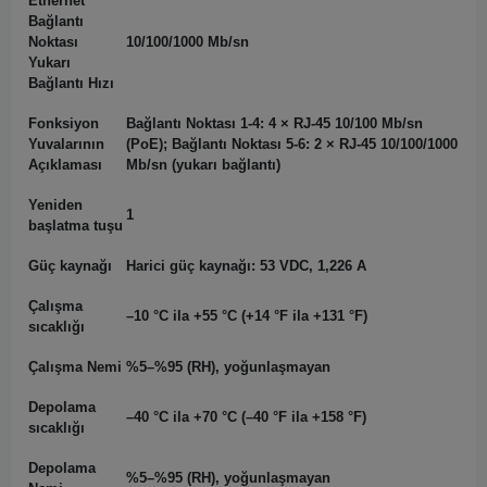
Ethernet
Bağlantı
Noktası
10/100/1000 Mb/sn
Yukarı
Bağlantı Hızı
Fonksiyon
Bağlantı Noktası 1-4: 4 × RJ-45 10/100 Mb/sn
Yuvalarının
(PoE); Bağlantı Noktası 5-6: 2 × RJ-45 10/100/1000
Açıklaması
Mb/sn (yukarı bağlantı)
Yeniden
1
başlatma tuşu
Güç kaynağı
Harici güç kaynağı: 53 VDC, 1,226 A
Çalışma
–10 °C ila +55 °C (+14 °F ila +131 °F)
sıcaklığı
Çalışma Nemi
%5–%95 (RH), yoğunlaşmayan
Depolama
–40 °C ila +70 °C (–40 °F ila +158 °F)
sıcaklığı
Depolama
%5–%95 (RH), yoğunlaşmayan