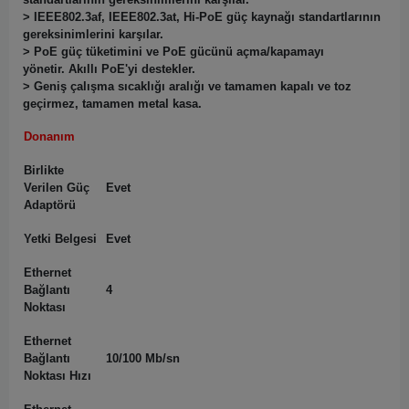
> IEEE802.3af, IEEE802.3at, Hi-PoE güç kaynağı standartlarının
gereksinimlerini karşılar.
> PoE güç tüketimini ve PoE gücünü açma/kapamayı
yönetir. Akıllı PoE'yi destekler.
> Geniş çalışma sıcaklığı aralığı ve tamamen kapalı ve toz
geçirmez, tamamen metal kasa.
Donanım
Birlikte
Verilen Güç
Evet
Adaptörü
Yetki Belgesi
Evet
Ethernet
Bağlantı
4
Noktası
Ethernet
Bağlantı
10/100 Mb/sn
Noktası Hızı