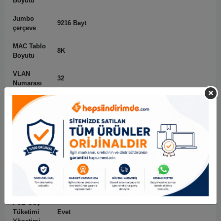
Boyutu
Jumbo
9216 Bayt
çerçeve
MAC Tablo
8K
Boyutu
VLAN
32
Numarası
İletişim
IEEE802.3; IEEE802.3u; IEEE802.3x; IEEE802.3ab
Standardı
Özellik
PoE
IEEE802.3af; IEEE802.3at; Yüksek PoE
Protokolü
Bağlantı Noktası 1 ≤ 60 W, Bağlantı Noktası 2-4 ≤
PoE Gücü
30 W, toplam ≤ 60 W
PoE Güç
Tüketimi
Evet