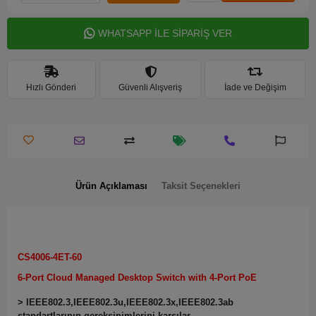
WHATSAPP İLE SİPARİŞ VER
Hızlı Gönderi
Güvenli Alışveriş
İade ve Değişim
Ürün Açıklaması
Taksit Seçenekleri
CS4006-4ET-60
6-Port Cloud Managed Desktop Switch with 4-Port PoE
> IEEE802.3,IEEE802.3u,IEEE802.3x,IEEE802.3ab
standartlarının gereksinimlerini karşılar.