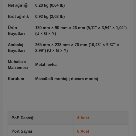
Net ağırlığı
0,28 kg (0,64 lb)
Brüt ağırlık
0,92 kg (2,02 lb)
Ürün
130 mm × 90 mm × 26 mm (5,11" × 3,54" × 1,02")
Boyutları
(U × G × Y)
Ambalaj
265 mm × 238 mm × 76 mm (10,43" × 9,37" ×
Boyutları
2,99") (U × G × Y)
Muhafaza
Metal levha
Malzemesi
Kurulum
Masaüstü montajı; duvara montaj
PoE Desteği
4 Adet
Port Sayısı
6 Adet