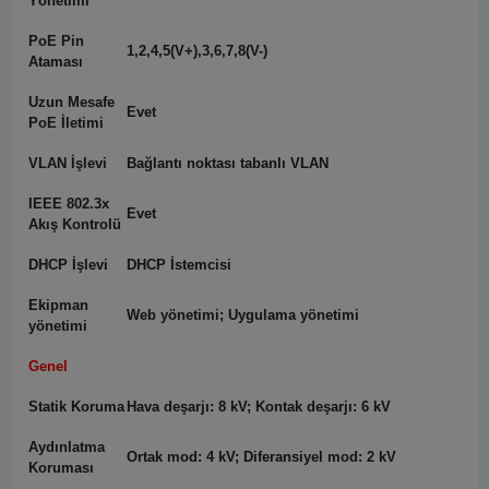
Yönetimi
PoE Pin
1,2,4,5(V+),3,6,7,8(V-)
Ataması
Uzun Mesafe
Evet
PoE İletimi
VLAN İşlevi
Bağlantı noktası tabanlı VLAN
IEEE 802.3x
Evet
Akış Kontrolü
DHCP İşlevi
DHCP İstemcisi
Ekipman
Web yönetimi; Uygulama yönetimi
yönetimi
Genel
Statik Koruma
Hava deşarjı: 8 kV; Kontak deşarjı: 6 kV
Aydınlatma
Ortak mod: 4 kV; Diferansiyel mod: 2 kV
Koruması