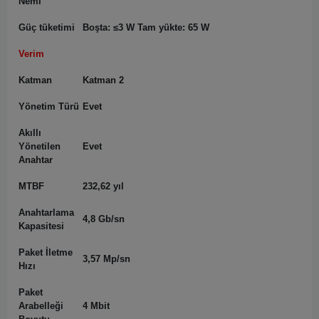
Nemi
Güç tüketimi
Boşta: ≤3 W Tam yükte: 65 W
Verim
Katman
Katman 2
Yönetim Türü
Evet
Akıllı
Yönetilen
Evet
Anahtar
MTBF
232,62 yıl
Anahtarlama
4,8 Gb/sn
Kapasitesi
Paket İletme
3,57 Mp/sn
Hızı
Paket
Arabelleği
4 Mbit