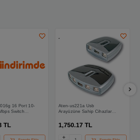
1016g 16 Port 10-
Aten-us221a Usb
Mbps Switch
Arayüzüne Sahip Cihazları
a
Paylaştıran Switch, Usb 2.0,
2 Pc, 1 Usb Cihaz
8 TL
1,750.17 TL
Sepete Ekle
Sepete Ekle