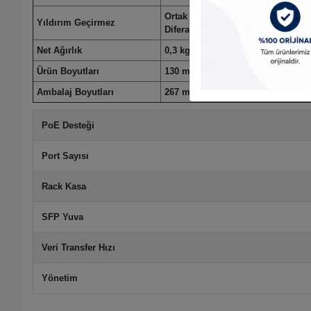
Ortak mod: 2kV
Yıldırım Geçirmez
Diferansiyel mod: 1kV
Net Ağırlık
0,3 kg
Ürün Boyutları
130 mm × 85 mm × 26 mm
Ambalaj Boyutları
267 mm × 239 mm × 77 mm
PoE Desteği
Port Sayısı
Rack Kasa
SFP Yuva
Veri Transfer Hızı
Yönetim