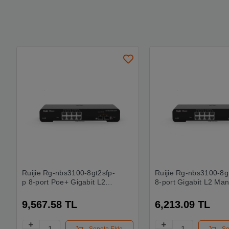
Ruijie Rg-nbs3100-8gt2sfp-
Ruijie Rg-nbs3100-8g
p 8-port Poe+ Gigabit L2
8-port Gigabit L2 Ma
Managed Switch, 8 Gigabit
Switch, 8 Gigabit Rj4
Rj45 Ports,2 Sfp Slots
Ports,2 Sfp Slots
9,567.58 TL
6,213.09 TL
Sepete Ekle
Se