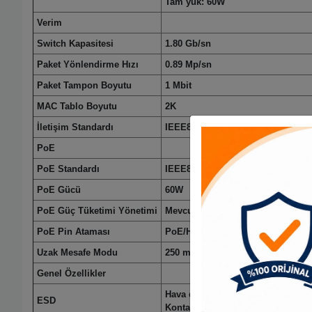
Tam yük: 60W
Verim
Switch Kapasitesi
1.80 Gb/sn
Paket Yönlendirme Hızı
0.89 Mp/sn
Paket Tampon Boyutu
1 Mbit
MAC Tablo Boyutu
2K
İletişim Standardı
IEEE802.3, IEEE802.3u, IEEE802.
PoE
PoE Standardı
IEEE802.3af/IEEE802.3at/Hi-PoE
PoE Gücü
60W
PoE Güç Tüketimi Yönetimi
Mevcut
PoE Pin Ataması
PoE/Hi-PoE: 1, 2, 4, 5 (V+), 3, 6, 7,
Uzak Mesafe Modu
250 m @10 Mb/sn
Genel Özellikler
Hava deşarjı: 8kV
ESD
Kontak deşarjı: 6kV