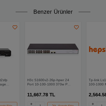
Benzer Ürünler
t2sfp
H3c S1600v2-26p-hpwr 24
Tp-link Ls
naged
Port 10-100-1000 370w Poe
100-1000 
5
+2sfp Yonetılebılır Swıtch
Metal Kas
11,667.78 TL
2,564.5
pete Ekle
Sepete Ekle