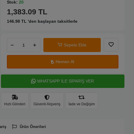
Stok:
20
1,383.09 TL
146.98 TL 'den başlayan taksitlerle
Sepete Ekle
Hemen Al
WHATSAPP İLE SİPARİŞ VER
Hızlı Gönderi
Güvenli Alışveriş
İade ve Değişim
ariş
Ürün Önerileri