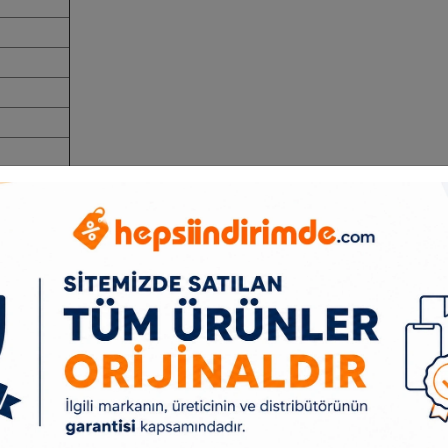
3x
 8 (V-)