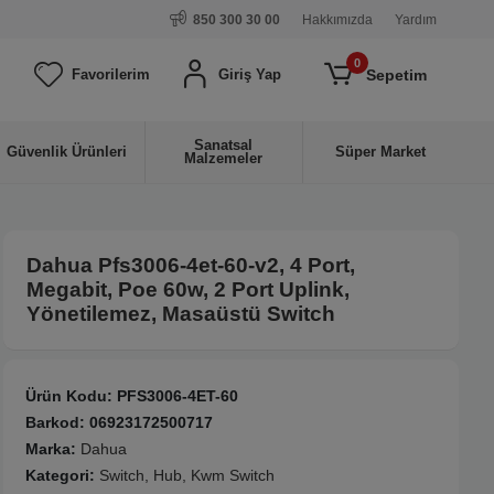
850 300 30 00
Hakkımızda
Yardım
0
Sepetim
Favorilerim
Giriş Yap
Sanatsal
Güvenlik Ürünleri
Süper Market
Malzemeler
Dahua Pfs3006-4et-60-v2, 4 Port,
Megabit, Poe 60w, 2 Port Uplink,
Yönetilemez, Masaüstü Switch
Ürün Kodu:
PFS3006-4ET-60
Barkod:
06923172500717
Marka:
Dahua
Kategori:
Switch, Hub, Kwm Switch