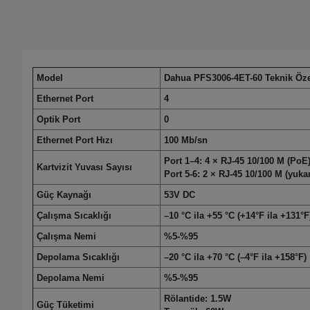
Model
Dahua PFS3006-4ET-60 Teknik Özel
Ethernet Port
4
Optik Port
0
Ethernet Port Hızı
100 Mb/sn
Port 1–4: 4 × RJ-45 10/100 M (PoE
Kartvizit Yuvası Sayısı
Port 5-6: 2 × RJ-45 10/100 M (yukar
Güç Kaynağı
53V DC
Çalışma Sıcaklığı
–10 °C ila +55 °C (+14°F ila +131°F
Çalışma Nemi
%5-%95
Depolama Sıcaklığı
–20 °C ila +70 °C (–4°F ila +158°F)
Depolama Nemi
%5-%95
Rölantide: 1.5W
Güç Tüketimi