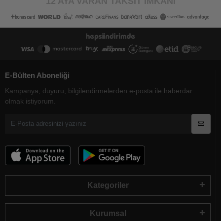
12 AYA VARAN TAKSİT İMKANI
E-Bülten Aboneliği
Kampanya, duyuru, bilgilendirmelerden e-posta ile haberdar
olmak istiyorum.
Kategoriler
Kurumsal