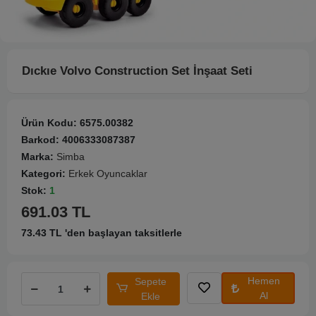
Dıckıe Volvo Construction Set İnşaat Seti
Ürün Kodu:
6575.00382
Barkod:
4006333087387
Marka:
Simba
Kategori:
Erkek Oyuncaklar
Stok:
1
691.03 TL
73.43 TL 'den başlayan taksitlerle
Hemen
Sepete
Al
Ekle