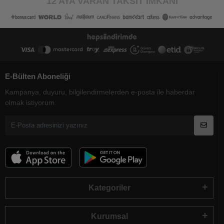
12 AYA VARAN TAKSİT İMKANI
E-Bülten Aboneliği
Kampanya, duyuru, bilgilendirmelerden e-posta ile haberdar
olmak istiyorum.
Kategoriler
Kurumsal