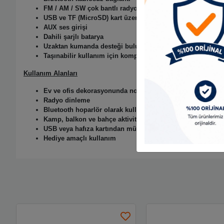
FM / AM / SW çok bantlı radyo desteği
USB ve TF (MicroSD) kart üzerinden müzik oynatma
AUX ses girişi
Dahili şarjlı batarya
Uzaktan kumanda desteği bulunan modeller
Taşınabilir kullanım için kompakt yapı
Kullanım Alanları
Ev ve ofis dekorasyonunda nostaljik aksesuar
Radyo dinleme
Bluetooth hoparlör olarak kullanım
Kamp, balkon ve bahçe aktiviteleri
USB veya hafıza kartından müzik dinleme
Hediye amaçlı kullanım