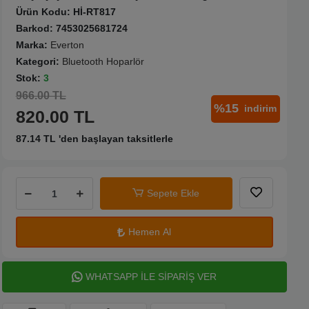
Ürün Kodu:
Hİ-RT817
Barkod:
7453025681724
Marka:
Everton
Kategori:
Bluetooth Hoparlör
Stok:
3
966.00 TL
%15
indirim
820.00 TL
87.14 TL 'den başlayan taksitlerle
Sepete Ekle
Hemen Al
WHATSAPP İLE SİPARİŞ VER