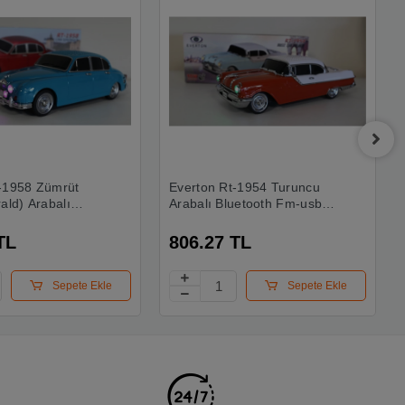
-1958 Zümrüt
Everton Rt-1954 Turuncu
ald) Arabalı
Arabalı Bluetooth Fm-usb-
Fm-usb-tf-aux
tf-aux Şarjlı Nostaljik Radyo
aljik Radyo
TL
806.27 TL
Sepete Ekle
Sepete Ekle