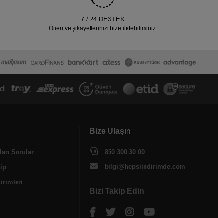
7 / 24 DESTEK
Öneri ve şikayetlerinizi bize iletebilirsiniz.
Bize Ulaşın
lan Sorular
850 300 30 00
bilgi@hepsiindirimde.com
kip
irimleri
Bizi Takip Edin