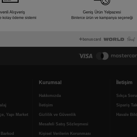
venli Alışveriş
Geniş Ürün Yelpazesi
e kolay ödeme sistemi
Binlerce ürün ve kampanya seçeneği
Kurumsal
İletişim
Hakkımızda
Sıkça Soru
alaj
İletişim
Sipariş Ta
e, Yapı Market
Gizlilik ve Güvenlik
Havale Bild
Mesafeli Satış Sözleşmesi
, Barkod
Kişisel Verilerin Korunması