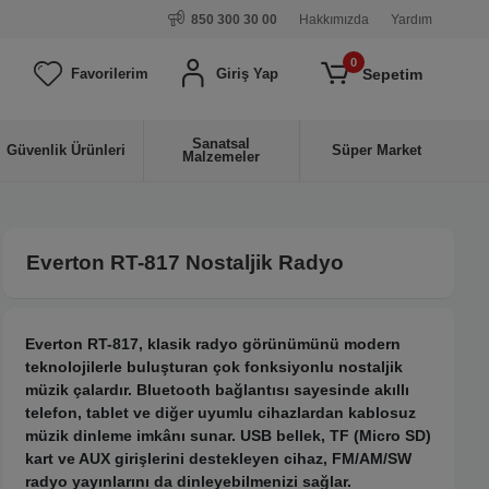
850 300 30 00
Hakkımızda
Yardım
0
Sepetim
Favorilerim
Giriş Yap
Sanatsal
Güvenlik Ürünleri
Süper Market
Malzemeler
Everton RT-817 Nostaljik Radyo
Everton RT-817, klasik radyo görünümünü modern
teknolojilerle buluşturan çok fonksiyonlu nostaljik
müzik çalardır. Bluetooth bağlantısı sayesinde akıllı
telefon, tablet ve diğer uyumlu cihazlardan kablosuz
müzik dinleme imkânı sunar. USB bellek, TF (Micro SD)
kart ve AUX girişlerini destekleyen cihaz, FM/AM/SW
radyo yayınlarını da dinleyebilmenizi sağlar.