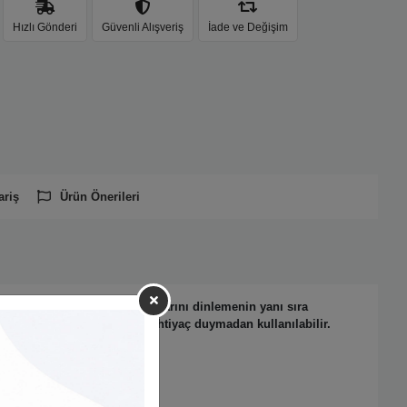
Hızlı Gönderi
Güvenli Alışveriş
İade ve Değişim
ariş
Ürün Önerileri
ar modelidir. FM radyo yayınlarını dinlemenin yanı sıra
sinde elektrik bağlantısına ihtiyaç duymadan kullanılabilir.