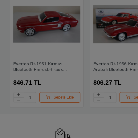
Everton Rt-1951 Kırmızı
Everton Rt-1956 Kırm
Bluetooth Fm-usb-tf-aux
Arabalı Bluetooth Fm-usb-
Şarjlı Nostaljik Radyo
tf-aux Şarjlı Nostaljik
846.71 TL
806.27 TL
Sepete Ekle
Se