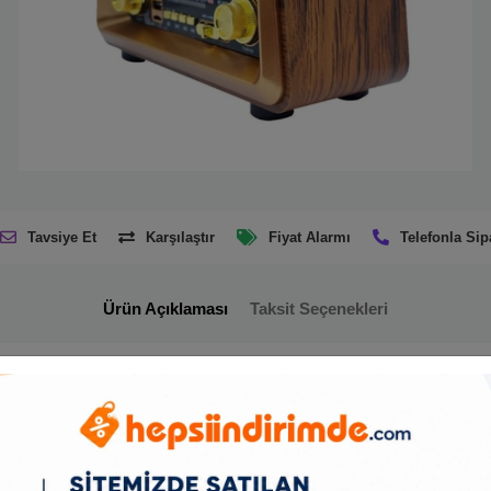
Tavsiye Et
Karşılaştır
Fiyat Alarmı
Telefonla Sip
Ürün Açıklaması
Taksit Seçenekleri
 ses teknolojileriyle birleştiren çok fonksiyonlu bir radyo ve müzik çal
steği sayesinde farklı kaynaklardan müzik oynatabilir. Şarjlı yapısı saye