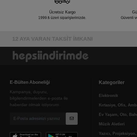
Ücretsiz Kargo
Gü
1999.₺ üzeri siparişlerinizde.
Güvenli v
12 AYA VARAN TAKSİT İMKANI
E-Bülten Aboneliği
Kategoriler
Kampanya, duyuru,
Elektronik
bilgilendirmelerden e-posta ile
haberdar olmak istiyorum.
Kırtasiye, Ofis, Amb
Ev Yaşam, Oto, Bahç
Müzik Aletleri
Yazıcı, Projeksiyon