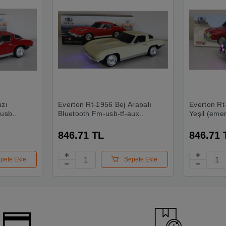
ızı
Everton Rt-1956 Bej Arabalı
Everton Rt
Bluetooth Fm-usb-tf-aux
Yeşil (emer
 Radyo
Şarjlı Nostaljik Radyo
Bluetooth 
Şarjlı Nost
846.71 TL
846.71 
pete Ekle
Sepete Ekle