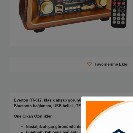
Favorilerime Ekle
Everton RT-817, klasik ahşap görünümlü nostaljik tasarımı modern
Bluetooth bağlantısı, USB bellek, TF/MicroSD kart ve AUX giriş de
Öne Çıkan Özellikler
Nostaljik ahşap görünümlü dekoratif tasarım
Bluetooth kablosuz bağlantı