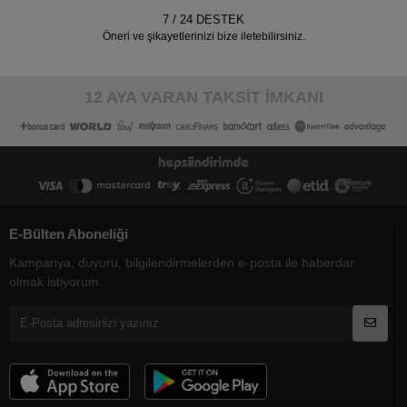
7 / 24 DESTEK
Öneri ve şikayetlerinizi bize iletebilirsiniz.
12 AYA VARAN TAKSİT İMKANI
E-Bülten Aboneliği
Kampanya, duyuru, bilgilendirmelerden e-posta ile haberdar
olmak istiyorum.