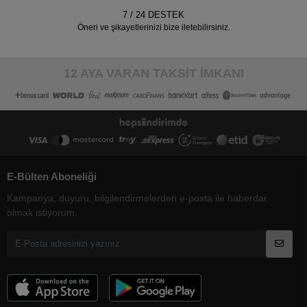
7 / 24 DESTEK
Öneri ve şikayetlerinizi bize iletebilirsiniz.
12 AYA VARAN TAKSİT İMKANI
E-Bülten Aboneliği
Kampanya, duyuru, bilgilendirmelerden e-posta ile haberdar
olmak istiyorum.