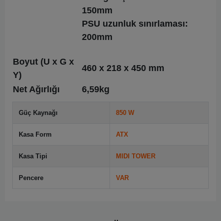
150mm
PSU uzunluk sınırlaması:
200mm
Boyut (U x G x
460 x 218 x 450 mm
Y)
Net Ağırlığı
6,59kg
Güç Kaynağı
850 W
Kasa Form
ATX
Kasa Tipi
MIDI TOWER
Pencere
VAR