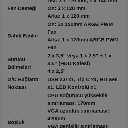
Üst: 3 x 120 mm, 2 x 140 mm
Fan Desteği
Ön: 3 x 120 mm
Arka: 1 x 120 mm
Ön: 3x 120mm ARGB PWM
Fan
Dahili Fanlar
Arka: 1 x 120mm ARGB PWM
Fan
2 x 3,5" veya 1 x 2,5" + 1 x
Sürücü
3,5" (HDD Kafesi)
Bölmeleri
4 x 2,5"
G/Ç Bağlantı
USB 3.0 x1, Tip C x1, HD Ses
Noktası
x1, LED Kontrolü x1
CPU soğutucu yükseklik
sınırlaması: 170mm
VGA uzunluk sınırlaması:
420mm
Boşluk
VGA genişlik sınırlaması: