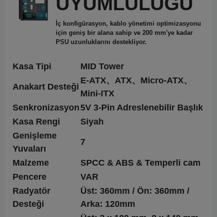
UYUMLULUĞU
İç konfigürasyon, kablo yönetimi optimizasyonu
için geniş bir alana sahip ve 200 mm'ye kadar
PSU uzunluklarını destekliyor.
Kasa Tipi
MID Tower
E-ATX、ATX、Micro-ATX、
Anakart Desteği
Mini-ITX
Senkronizasyon
5V 3-Pin
Adreslenebilir Başlık
Kasa Rengi
Siyah
Genişleme
7
Yuvaları
Malzeme
SPCC & ABS & Temperli cam
Pencere
VAR
Radyatör
Üst: 360mm / Ön: 360mm /
Desteği
Arka: 120mm