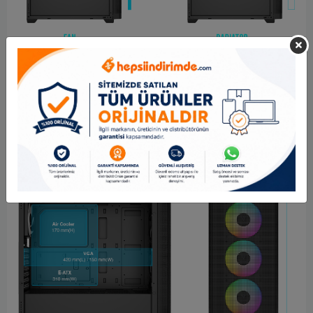
İÇ MEKAN
KONAKLAMA
Kasa, E-ATX anakartlara, 170mm RAM boşluğuna sahip hava
soğutuculara ve 420mm'ye kadar uzunluktaki VGA kartlarına ev
sahipliği yapma seçeneği sunuyor.