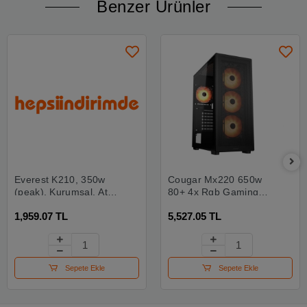
Benzer Ürünler
Everest K210, 350w
Cougar Mx220 650w
(peak), Kurumsal, Atx,
80+ 4x Rgb Gaming
Kasa, (siyah)
Siyah Kasa
1,959.07 TL
5,527.05 TL
Sepete Ekle
Sepete Ekle