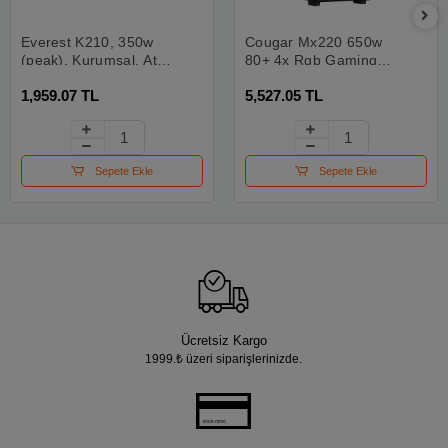
Everest K210, 350w
Cougar Mx220 650w
(peak), Kurumsal, Atx,
80+ 4x Rgb Gaming
Kasa, (siyah)
Siyah Kasa
1,959.07 TL
5,527.05 TL
Sepete Ekle
Sepete Ekle
Ücretsiz Kargo
1999.₺ üzeri siparişlerinizde.