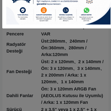
Kasa Rengi
Siyah
Genişleme
7
Yuvaları
Malzeme
SPCC & ABS & Temperli cam
Pencere
VAR
Üst:280mm、240mm /
Radyatör
Ön:360mm、280mm /
Desteği
Arka:120mm
Üst: 2 x 120mm、2 x 140mm /
Ön: 3 x 120mm、3 x 140mm、
Fan Desteği
2 x 200mm / Arka: 1 x
120mm、1 x 140mm
Ön: 3 x 120mm ARGB Fan
Dahili Fanlar
(AEOLUS Kutusu ile Uyumlu)
/ Arka: 1 x 120mm Fan
Sürücü
2 x 3,5" veya 1 x 2,5" + 1 x