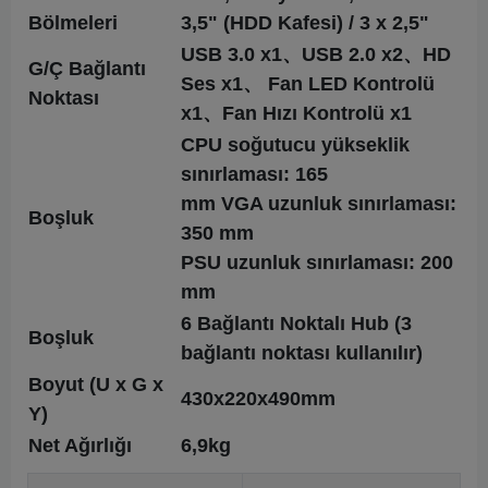
Bölmeleri
3,5" (HDD Kafesi) / 3 x 2,5"
USB 3.0 x1、USB 2.0 x2、HD
G/Ç Bağlantı
Ses x1、 Fan LED Kontrolü
Noktası
x1、Fan Hızı Kontrolü x1
CPU soğutucu yükseklik
sınırlaması: 165
mm VGA uzunluk sınırlaması:
Boşluk
350 mm
PSU uzunluk sınırlaması: 200
mm
6 Bağlantı Noktalı Hub (3
Boşluk
bağlantı noktası kullanılır)
Boyut (U x G x
430x220x490mm
Y)
Net Ağırlığı
6,9kg