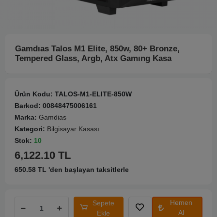
Gamdıas Talos M1 Elite, 850w, 80+ Bronze,
Tempered Glass, Argb, Atx Gamıng Kasa
Ürün Kodu:
TALOS-M1-ELITE-850W
Barkod:
00848475006161
Marka:
Gamdias
Kategori:
Bilgisayar Kasası
Stok:
10
6,122.10 TL
650.58 TL 'den başlayan taksitlerle
Hemen
Sepete
Al
Ekle