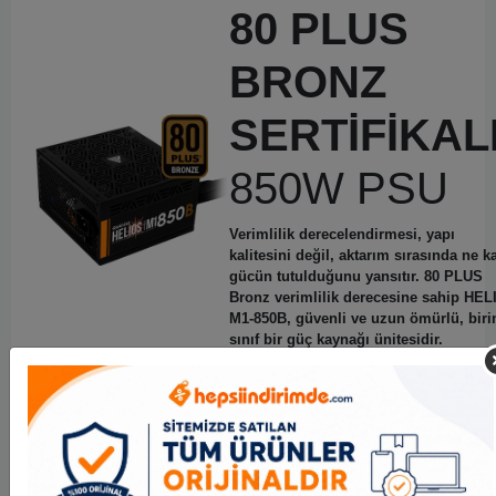
80 PLUS
BRONZ
SERTİFİKAL
850W PSU
Verimlilik derecelendirmesi, yapı
kalitesini değil, aktarım sırasında ne k
gücün tutulduğunu yansıtır.
80 PLUS
Bronz verimlilik derecesine sahip HE
M1-850B, güvenli ve uzun ömürlü, biri
sınıf bir güç kaynağı ünitesidir.
Kasa Tipi
MID Tower
Anakart Desteği
ATX、Mikro-ATX、Mini-ITX
5V 3-Pinli Adreslenebilir
Senkronizasyon
Başlık