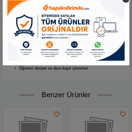
sağlar.
Çizgili iç sayfalar sayesinde düzenli kayıt tutulabilir.
Yoğun kullanıma uygun kaliteli cilt yapısına sahiptir.
Eğitim kurumlarının resmi kayıt ihtiyaçlarına uygundur.
Kullanım Alanları
Özel kurs merkezleri
Etüt merkezleri
Halk eğitim merkezleri
Özel ders kurumları
Eğitim akademileri
Öğrenci devam ve ders kayıt işlemleri
Benzer Ürünler