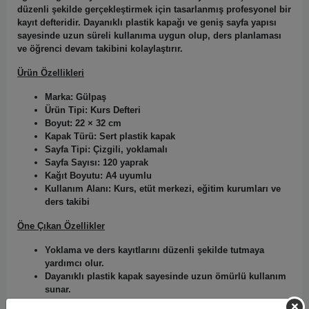
düzenli şekilde gerçekleştirmek için tasarlanmış profesyonel bir
kayıt defteridir. Dayanıklı plastik kapağı ve geniş sayfa yapısı
sayesinde uzun süreli kullanıma uygun olup, ders planlaması
ve öğrenci devam takibini kolaylaştırır.
Ürün Özellikleri
Marka:
Gülpaş
Ürün Tipi:
Kurs Defteri
Boyut:
22 × 32 cm
Kapak Türü:
Sert plastik kapak
Sayfa Tipi:
Çizgili, yoklamalı
Sayfa Sayısı:
120 yaprak
Kağıt Boyutu:
A4 uyumlu
Kullanım Alanı:
Kurs, etüt merkezi, eğitim kurumları ve
ders takibi
Öne Çıkan Özellikler
Yoklama ve ders kayıtlarını düzenli şekilde tutmaya
yardımcı olur.
Dayanıklı plastik kapak sayesinde uzun ömürlü kullanım
sunar.
22 × 32 cm geniş sayfa ölçüsü ile rahat yazım alanı