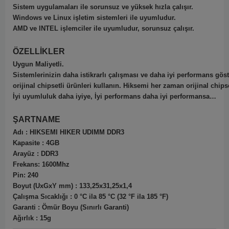
Sistem uygulamaları ile sorunsuz ve yüksek hızla çalışır.
Windows ve Linux işletim sistemleri ile uyumludur.
AMD ve INTEL işlemciler ile uyumludur, sorunsuz çalışır.
ÖZELLİKLER
Uygun Maliyetli.
Sistemlerinizin daha istikrarlı çalışması ve daha iyi performans gös
orijinal chipsetli ürünleri kullanın. Hiksemi her zaman orijinal chipse
İyi uyumluluk daha iyiye, İyi performans daha iyi performansa…
ŞARTNAME
Adı : HIKSEMI HIKER UDIMM DDR3
Kapasite : 4GB
Arayüz : DDR3
Frekans: 1600Mhz
Pin: 240
Boyut (UxGxY mm) : 133,25x31,25x1,4
Çalışma Sıcaklığı : 0 °C ila 85 °C (32 °F ila 185 °F)
Garanti : Ömür Boyu (Sınırlı Garanti)
Ağırlık : 15g