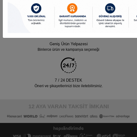
Güvenli Alışveriş
Güvenli ve kolay ödeme sistemi
Geniş Ürün Yelpazesi
Binlerce ürün ve kampanya seçeneği
7 / 24 DESTEK
Öneri ve şikayetlerinizi bize iletebilirsiniz.
12 AYA VARAN TAKSİT İMKANI