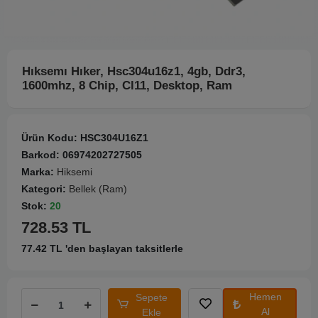
Hıksemı Hıker, Hsc304u16z1, 4gb, Ddr3,
1600mhz, 8 Chip, Cl11, Desktop, Ram
Ürün Kodu:
HSC304U16Z1
Barkod:
06974202727505
Marka:
Hiksemi
Kategori:
Bellek (Ram)
Stok:
20
728.53 TL
77.42 TL 'den başlayan taksitlerle
Hemen
Sepete
Al
Ekle