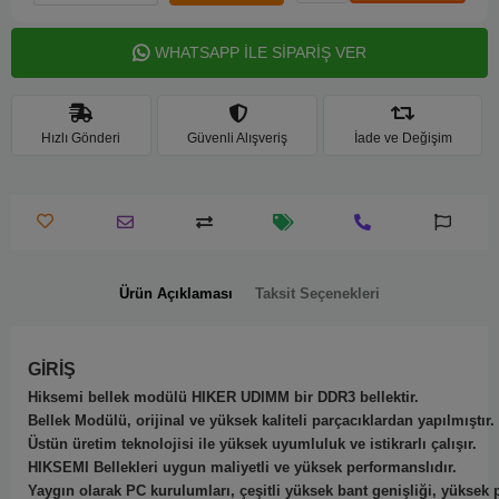
WHATSAPP İLE SİPARİŞ VER
Hızlı Gönderi
Güvenli Alışveriş
İade ve Değişim
Ürün Açıklaması
Taksit Seçenekleri
GİRİŞ
Hiksemi bellek modülü HIKER UDIMM bir DDR3 bellektir.
Bellek Modülü, orijinal ve yüksek kaliteli parçacıklardan yapılmıştır.
Üstün üretim teknolojisi ile yüksek uyumluluk ve istikrarlı çalışır.
HIKSEMI Bellekleri uygun maliyetli ve yüksek performanslıdır.
Yaygın olarak PC kurulumları, çeşitli yüksek bant genişliği, yüksek p