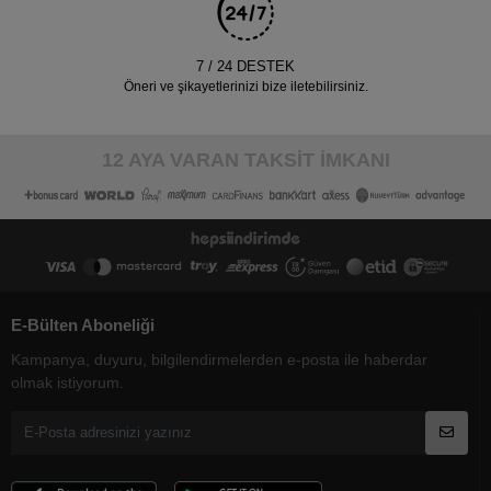
7 / 24 DESTEK
Öneri ve şikayetlerinizi bize iletebilirsiniz.
12 AYA VARAN TAKSİT İMKANI
E-Bülten Aboneliği
Kampanya, duyuru, bilgilendirmelerden e-posta ile haberdar
olmak istiyorum.