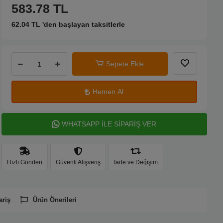
583.78 TL
62.04 TL 'den başlayan taksitlerle
Sepete Ekle
Hemen Al
WHATSAPP İLE SİPARİŞ VER
Hızlı Gönderi
Güvenli Alışveriş
İade ve Değişim
ariş
Ürün Önerileri