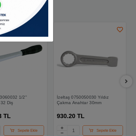
13060032 1/2''
İzeltaş 0750050030 Yıldız
 32 Diş
Çakma Anahtar 30mm
3 TL
930.20 TL
Sepete Ekle
Sepete Ekle