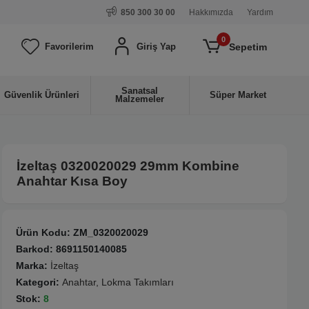
850 300 30 00
Hakkımızda
Yardım
0
Sepetim
Favorilerim
Giriş Yap
Sanatsal
Güvenlik Ürünleri
Süper Market
Malzemeler
İzeltaş 0320020029 29mm Kombine
Anahtar Kısa Boy
Ürün Kodu:
ZM_0320020029
Barkod:
8691150140085
Marka:
İzeltaş
Kategori:
Anahtar, Lokma Takımları
Stok:
8