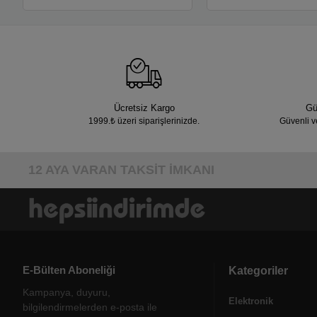
Ücretsiz Kargo
Gü
1999.₺ üzeri siparişlerinizde.
Güvenli v
12 AYA VARAN TAKSİT İMKANI
E-Bülten Aboneliği
Kategoriler
Kampanya, duyuru,
Elektronik
bilgilendirmelerden e-posta ile