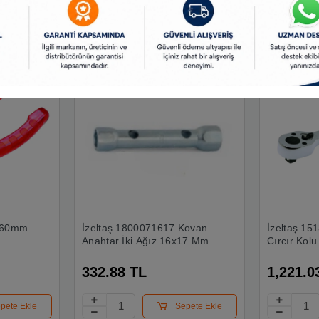
Benzer Ürünler
 160mm
İzeltaş 1800071617 Kovan
İzeltaş 15
Anahtar İki Ağız 16x17 Mm
Cırcır Kolu
332.88 TL
1,221.0
pete Ekle
Sepete Ekle