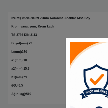
İzeltaş 0320020029 29mm Kombine Anahtar Kısa Boy
Krom vanadyum, Krom kaplı
TS 3794 DIN 3113
Boyut(mm):29
L(mm):330
a1(mm):10
a2(mm):15.6
b1(mm):59
ØD:43.5
Ağırlık(g):510