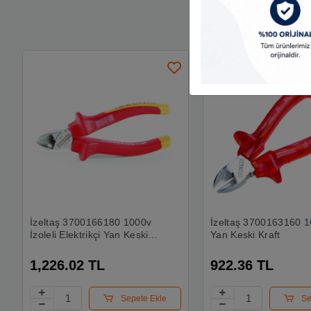
İzeltaş 3700166180 1000v
İzeltaş 3700163160
İzoleli Elektrikçi Yan Keski
Yan Keski Kraft
180 Mm
1,226.02 TL
922.36 TL
Sepete Ekle
Se