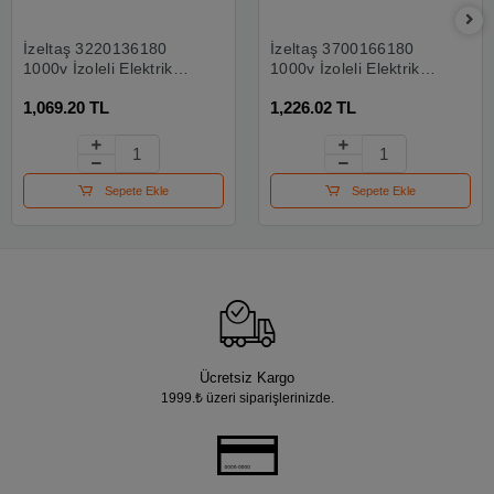
İzeltaş 3220136180
İzeltaş 3700166180
1000v İzoleli Elektrikçi
1000v İzoleli Elektrikçi
Kargaburun Düz Uçlu
Yan Keski 180 Mm
1,069.20 TL
1,226.02 TL
180 Mm
Sepete Ekle
Sepete Ekle
Ücretsiz Kargo
1999.₺ üzeri siparişlerinizde.