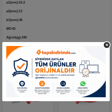
a1(mm):10.2
a2(mm):13
b1(mm):46
ØD:42
Ağırlık(g):340
Benzer Ürünler