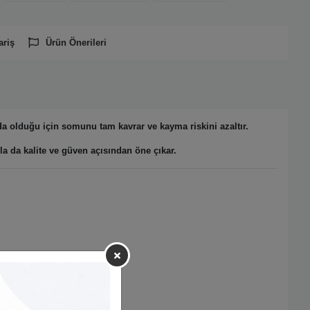
ariş
Ürün Önerileri
a olduğu için somunu tam kavrar ve kayma riskini azaltır.
la da kalite ve güven açısından öne çıkar.