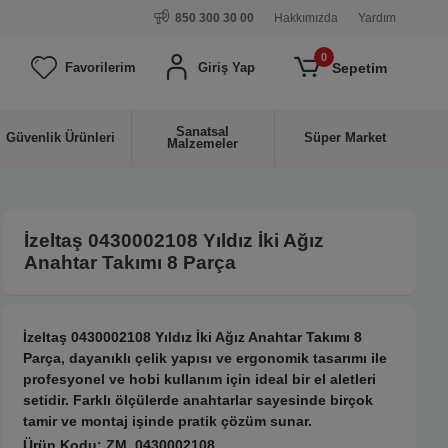
850 300 30 00
Hakkımızda
Yardım
0
Sepetim
Favorilerim
Giriş Yap
Sanatsal
Güvenlik Ürünleri
Süper Market
Malzemeler
İzeltaş 0430002108 Yıldız İki Ağız
Anahtar Takımı 8 Parça
İzeltaş 0430002108 Yıldız İki Ağız Anahtar Takımı 8
Parça, dayanıklı çelik yapısı ve ergonomik tasarımı ile
profesyonel ve hobi kullanım için ideal bir el aletleri
setidir. Farklı ölçülerde anahtarlar sayesinde birçok
tamir ve montaj işinde pratik çözüm sunar.
Ürün Kodu:
ZM_0430002108