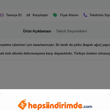
Tavsiye Et
Karşılaştır
Fiyat Alarmı
Telefonla Sip
Ürün Açıklaması
Taksit Seçenekleri
evşetme işlemleri için tasarlanmıştır.
İki tarafı da yıldız (kapalı ağız)
yapıd
sek tork altında deformasyona karşı dayanıklıdır. Türkiye üretimi olmasıy