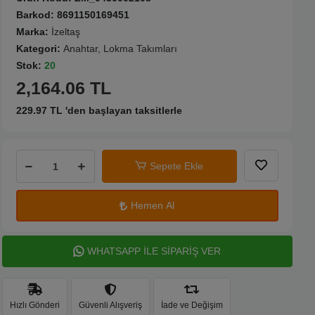
Barkod:
8691150169451
Marka:
İzeltaş
Kategori:
Anahtar, Lokma Takımları
Stok:
20
2,164.06 TL
229.97 TL 'den başlayan taksitlerle
Sepete Ekle
Hemen Al
WHATSAPP İLE SİPARİŞ VER
Hızlı Gönderi
Güvenli Alışveriş
İade ve Değişim