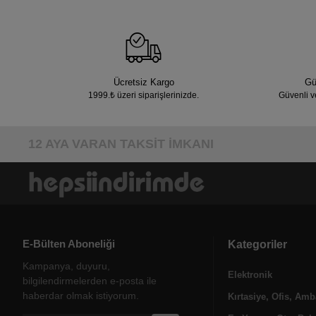
Ücretsiz Kargo
Gü
1999.₺ üzeri siparişlerinizde.
Güvenli v
12 AYA VARAN TAKSİT İMKANI
E-Bülten Aboneliği
Kategoriler
Kampanya, duyuru,
Elektronik
bilgilendirmelerden e-posta ile
haberdar olmak istiyorum.
Kırtasiye, Ofis, Amb