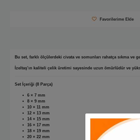
Favorilerime Ekle
Bu set, farklı ölçülerdeki civata ve somunları rahatça sıkma ve g
İzeltaş’ın kaliteli çelik üretimi sayesinde uzun ömürlüdür ve yük
Set İçeriği (8 Parça)
6 × 7 mm
8 × 9 mm
10 × 11 mm
12 × 13 mm
14 × 15 mm
16 × 17 mm
18 × 19 mm
20 × 22 mm