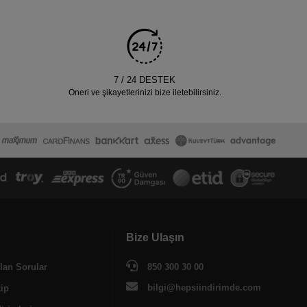
7 / 24 DESTEK
Öneri ve şikayetlerinizi bize iletebilirsiniz.
Bize Ulaşın
lan Sorular
850 300 30 00
bilgi@hepsiindirimde.com
kip