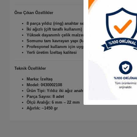
Öne Çıkan Özellikler
8 parça yıldız (ring) anahtar seti
İki ağızlı (çift taraflı kullanım)
Yüksek dayanımlı çelik malzeme
Somunu tam kavrayan yapı (kaymayı azaltır)
Profesyonel kullanım için uygun
Yerli üretim İzeltaş kalitesi
Teknik Özellikler
Marka: İzeltaş
Model:
0430002108
Ürün Tipi: Yıldız iki ağız anahtar takımı
Parça Sayısı:
8 adet
Ölçü Aralığı:
6 mm – 22 mm
Ağırlık: ~1450 gr