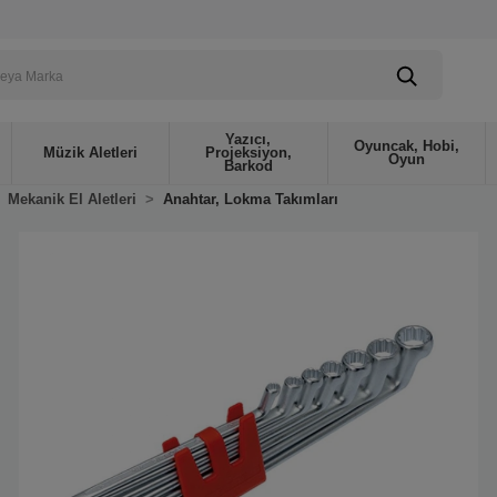
Yazıcı,
Oyuncak, Hobi,
Müzik Aletleri
Projeksiyon,
Oyun
Barkod
Mekanik El Aletleri
Anahtar, Lokma Takımları