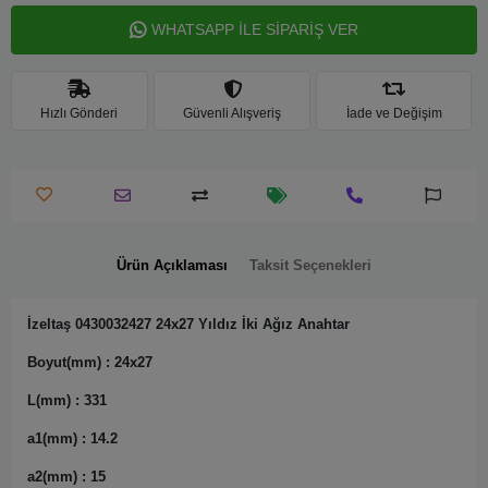
WHATSAPP İLE SİPARİŞ VER
Hızlı Gönderi
Güvenli Alışveriş
İade ve Değişim
Ürün Açıklaması
Taksit Seçenekleri
İzeltaş 0430032427 24x27 Yıldız İki Ağız Anahtar
Boyut(mm) : 24x27
L(mm) : 331
a1(mm) : 14.2
a2(mm) : 15