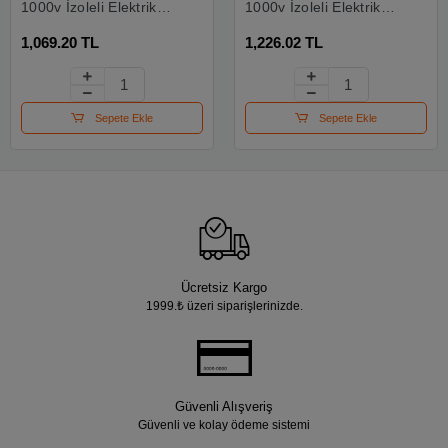
1000v İzoleli Elektrikçi
1000v İzoleli Elektrikçi
Kargaburun Düz Uçlu
Yan Keski 180 Mm
1,069.20 TL
1,226.02 TL
180 Mm
Sepete Ekle
Sepete Ekle
Ücretsiz Kargo
1999.₺ üzeri siparişlerinizde.
Güvenli Alışveriş
Güvenli ve kolay ödeme sistemi