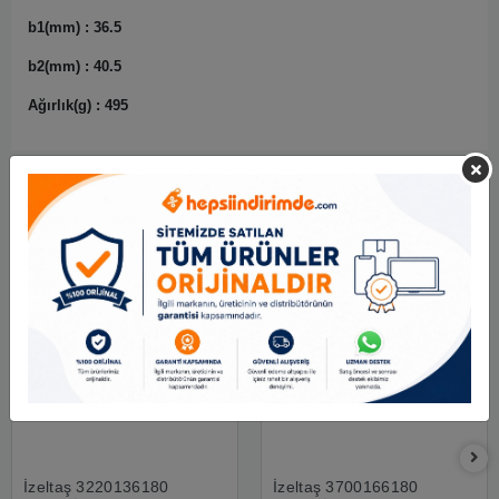
b1(mm) : 36.5
b2(mm) : 40.5
Ağırlık(g) : 495
Benzer Ürünler
İzeltaş 3220136180
İzeltaş 3700166180