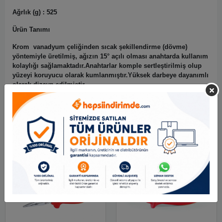
Ağrlık (g) : 525
Ürün Tanımı
Krom vanadyum çeliğinden sıcak şekillendirme (dövme)
yöntemiyle üretilmiş, ağızın 15° açılı olması anahtarda kullanım
kolaylığı sağlamaktadır.Anahtarlar komple sertleştirilmiş olup
yüzeyi koruyucu olarak kumlanmıştır.Yüksek darbeye dayanımlı
olarak dizayn edilmiştir.
Benzer Ürünler