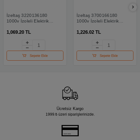
İzeltaş 3220136180
İzeltaş 3700166180
1000v İzoleli Elektrikçi
1000v İzoleli Elektrikçi
Kargaburun Düz Uçlu
Yan Keski 180 Mm
1,069.20 TL
1,226.02 TL
180 Mm
Sepete Ekle
Sepete Ekle
Ücretsiz Kargo
1999.₺ üzeri siparişlerinizde.