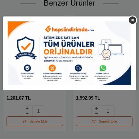
Benzer Ürünler
İzeltaş 6400250600
İzeltaş 14000005346
Keser 400 Gr
1000 Lm Led El Feneri
1,201.07 TL
1,992.99 TL
Sepete Ekle
Sepete Ekle