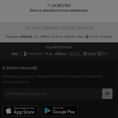
7 / 24 DESTEK
Öneri ve şikayetlerinizi bize iletebilirsiniz.
12 AYA VARAN TAKSİT İMKANI
E-Bülten Aboneliği
Kampanya, duyuru, bilgilendirmelerden e-posta ile haberdar
olmak istiyorum.