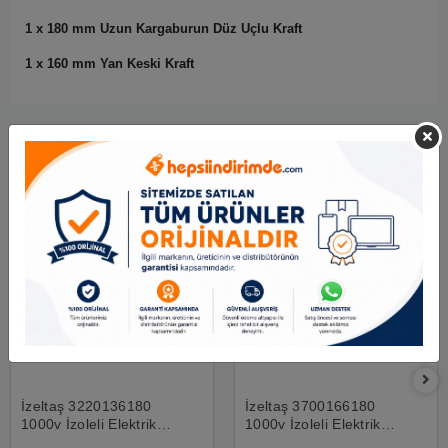
1 x 180 mm Uzun Kargaburun Düz Uçlu Kraft
1 x 160 mm Yan Keski Kraft
Benzer Ürünler
İzeltaş 3220136180
İzeltaş 3700166180
1000v İzoleli Elektrikçi
1000v İzoleli Elektrikçi
Kargaburun Düz Uçlu
Yan Keski 180 Mm