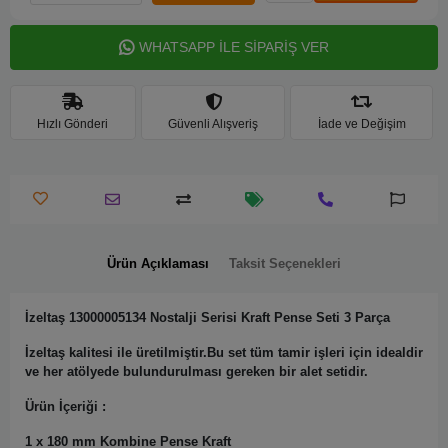
WHATSAPP İLE SİPARİŞ VER
Hızlı Gönderi
Güvenli Alışveriş
İade ve Değişim
Ürün Açıklaması
Taksit Seçenekleri
İzeltaş 13000005134 Nostalji Serisi Kraft Pense Seti 3 Parça
İzeltaş kalitesi ile üretilmiştir.Bu set tüm tamir işleri için idealdir
ve her atölyede bulundurulması gereken bir alet setidir.
Ürün İçeriği :
1 x 180 mm Kombine Pense Kraft