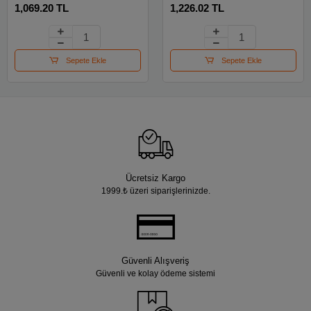
1,069.20 TL
1,226.02 TL
180 Mm
Sepete Ekle
Sepete Ekle
Ücretsiz Kargo
1999.₺ üzeri siparişlerinizde.
Güvenli Alışveriş
Güvenli ve kolay ödeme sistemi