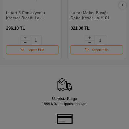
Lutart 5 Fonksiyonlu
Lutart Maket Bıçağı
Kretuar Bıçağı La-
Daire Keser La-c101
c6001
296.10 TL
321.30 TL
Sepete Ekle
Sepete Ekle
Ücretsiz Kargo
1999.₺ üzeri siparişlerinizde.