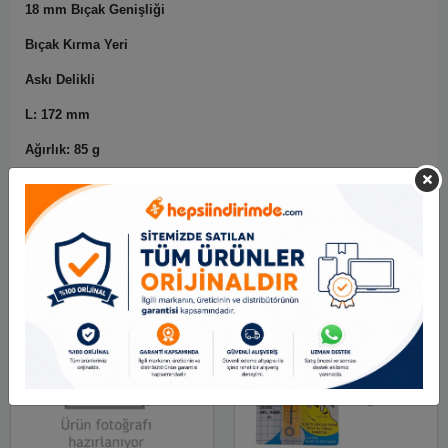
18 mm Bıçak Genişliği
Bıçak Kırma Yeri
Askı Delikli
L: 172 mm
Ağırlık: 85 g
Benzer Ürünler