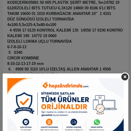
KODİÇERİK05881 50 005 PLASTİK ŞERİT METRE, 5m14782 19
6120İZOLELİ BİTS TUTUCU 6,3X120 14800 00 8106 6'LI BİTS
TAKIM 10600 01 1010 KURBAĞACIK ANAHTAR 10" 1 4101
DÜZ SÜNGÜSÜ İZOLELİ TORNAVİDA
4x100-5,5x125-4,5x80-6x100
4 4550 17 0135 KONTROL KALEMİ 135 14550 17 0190 KONTRO
KALEMİ 190 14772 19 0060
İZOLELİ LOKMA UÇLU TORNAVİDA
6-7-8-10-13
5 0340
CIRCIR KOMBİNE
8-10-12-13-17-19 mm
6 4900 00 3110 10'LU İZELTAŞ ALLEN ANAHTAR 1 4500
KLEMENS DÜZ TORNAVİDA
3x80-3x100-3x125-3x60-4x80
53700 16 4160 160 mm ROD İZOLE YAN KESKİ 13220 13
4160 ROD İZOLE UZUN DÜZ KARGABURUN 160 mm 13020 12
4180 ROD İZOLE KOMBİNE PENSE 180 mm 1
Benzer Ürünler