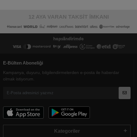
12 AYA VARAN TAKSİT İMKANI
E-Bülten Aboneliği
Kampanya, duyuru, bilgilendirmelerden e-posta ile haberdar
olmak istiyorum.
Kategoriler