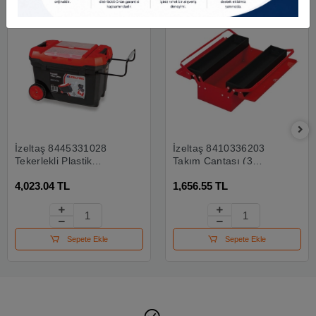
İzeltaş 8445331028
İzeltaş 8410336203
Tekerlekli Plastik
Takım Çantası (3
Takım Çantası 28"
Gözlü)
4,023.04 TL
1,656.55 TL
Sepete Ekle
Sepete Ekle