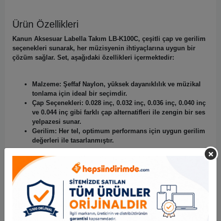
Ürün Özellikleri
Kanun Aksesuar Labella Takım LB-K100C, çeşitli çap ve gerilim
seçenekleri sunarak, her müzisyenin ihtiyaçlarına uygun bir
çözüm sağlar. Set, aşağıdaki özellikleri içermektedir:
Malzeme:
Şeffaf Naylon, yüksek dayanıklılık ve müzikal
tonlama için ideal bir seçimdir.
Çap Seçenekleri:
0.028 inç, 0.032 inç, 0.036 inç, 0.040 inç
ve 0.044 inç gibi farklı çap alternatifleri ile zengin bir ses
yelpazesi sunar.
Gerilim:
Her tel, optimum performans için uygun gerilim
değerleri ile tasarlanmıştır.
Bu set, hem profesyonel müzisyenler hem de amatörler için
mükemmel bir seçimdir. Kanun Aksesuar Labella Takım LB-
K100C, müziğinizi daha da zenginleştirmek için gereken tüm
unsurları bir arada sunarak, performansınızı bir üst seviyeye
taşıyacaktır.