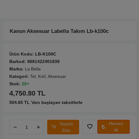
Kanun Aksesuar Labella Takım Lb-k100c
Ürün Kodu:
LB-K100C
Barkod:
8681422401839
Marka:
La Bella
Kategori:
Tel, Kılıf, Aksesuar
Stok:
20+
4,750.80 TL
504.85 TL 'den başlayan taksitlerle
Hemen
Sepete
Al
Ekle