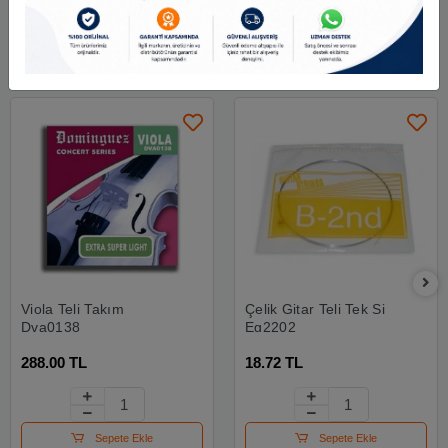
Benzer Ürünler
Viola Teli Takım
Çelik Gitar Teli Tek Si
Dva0138
Eg2202
288.00 TL
18.72 TL
Sepete Ekle
Sepete Ekle