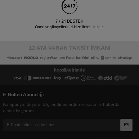
7 / 24 DESTEK
Öneri ve şikayetlerinizi bize iletebilirsiniz.
12 AYA VARAN TAKSİT İMKANI
E-Bülten Aboneliği
Kampanya, duyuru, bilgilendirmelerden e-posta ile haberdar
olmak istiyorum.