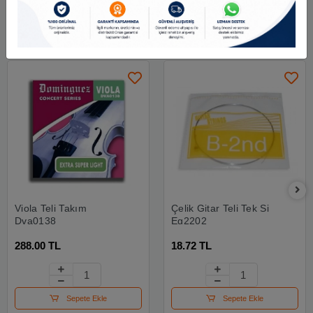
Benzer Ürünler
Viola Teli Takım
Çelik Gitar Teli Tek Si
Dva0138
Eg2202
288.00 TL
18.72 TL
Sepete Ekle
Sepete Ekle