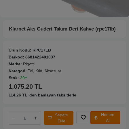
Klarnet Aks Guderi Takım Deri Kahve (rpc17lb)
Ürün Kodu:
RPC17LB
Barkod:
8681422401037
Marka:
Rigotti
Kategori:
Tel, Kılıf, Aksesuar
Stok:
20+
1,075.20 TL
114.26 TL 'den başlayan taksitlerle
Hemen
Sepete
Al
Ekle