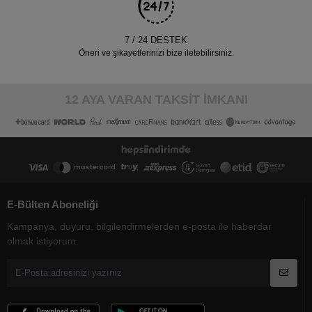
7 / 24 DESTEK
Öneri ve şikayetlerinizi bize iletebilirsiniz.
12 AYA VARAN TAKSİT İMKANI
E-Bülten Aboneliği
Kampanya, duyuru, bilgilendirmelerden e-posta ile haberdar
olmak istiyorum.