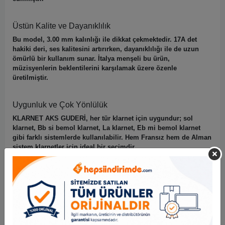
Üstün Kalite ve Dayanıklılık
Bu model, 3.00 mm kalınlığı ile dikkat çekmektedir. 17A det
hakiki deri, ses kalitesini artırırken, dayanıklılığı ile de uzun
ömürlü bir kullanım sunar. İtalya menşeli bu ürün,
müzisyenlerin beklentilerini karşılamak üzere özenle
üretilmiştir.
Uygunluk ve Çok Yönlülük
KLARNET AKS GUDERİ, her tür klarnet için uygundur; sol
klarnet, Bb si bemol klarnet, La klarnet, Eb mi bemol klarnet
gibi farklı sistemlerde kullanılabilir. Hem Fransız hem de Alman
sistem klarnetler için ideal bir seçimdir.
Bu gürültü takımı, profesyonel müzisyenler ve amatörler için
mükemmel bir seçenek olup, ses performansınızı artırmak için
gerekli tüm özellikleri barındırmaktadır. Rigotti’nin kalitesi ile
müziğinizi bir üst seviyeye taşıyın.