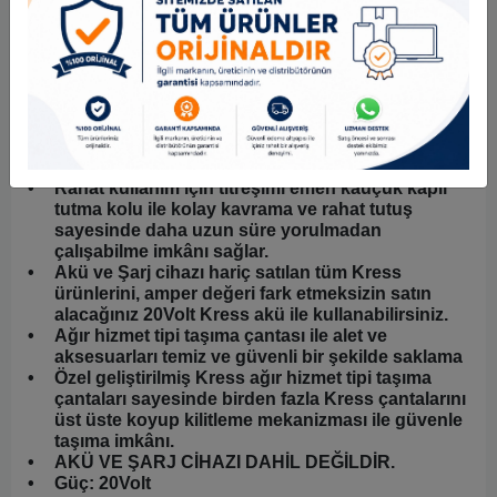
Tetiğe tekrar basıldığında çalışmaya başlar.
•
PMP™ Akıllı güç kontrol sistemi sayesinde aşırı
yük, aşırı ısınma ve derin deşarja karşı üstün
koruma sağlar.
•
Daha fazla çalışma süresi ve uzun alet ömrü için
sağlam çelik dişli yapısı.
•
Kayar akü sistemi ile kolay ve güvenli akü
değiştirme.
•
Rahat kullanım için titreşimi emen kauçuk kaplı
tutma kolu ile kolay kavrama ve rahat tutuş
sayesinde daha uzun süre yorulmadan
çalışabilme imkânı sağlar.
•
Akü ve Şarj cihazı hariç satılan tüm Kress
ürünlerini, amper değeri fark etmeksizin satın
alacağınız 20Volt Kress akü ile kullanabilirsiniz.
•
Ağır hizmet tipi taşıma çantası ile alet ve
aksesuarları temiz ve güvenli bir şekilde saklama
•
Özel geliştirilmiş Kress ağır hizmet tipi taşıma
çantaları sayesinde birden fazla Kress çantalarını
üst üste koyup kilitleme mekanizması ile güvenle
taşıma imkânı.
•
AKÜ VE ŞARJ CİHAZI DAHİL DEĞİLDİR.
•
Güç: 20Volt