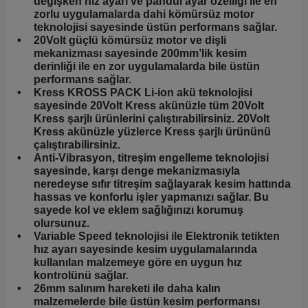
değişken hız ayarı ve pandül ayar özelliği ile en
zorlu uygulamalarda dahi kömürsüz motor
teknolojisi sayesinde üstün performans sağlar.
•
20Volt güçlü kömürsüz motor ve dişli
mekanizması sayesinde 200mm’lik kesim
derinliği ile en zor uygulamalarda bile üstün
performans sağlar.
•
Kress KROSS PACK Li-ion akü teknolojisi
sayesinde 20Volt Kress akünüzle tüm 20Volt
Kress şarjlı ürünlerini çalıştırabilirsiniz. 20Volt
Kress akünüzle yüzlerce Kress şarjlı ürününü
çalıştırabilirsiniz.
•
Anti-Vibrasyon, titreşim engelleme teknolojisi
sayesinde, karşı denge mekanizmasıyla
neredeyse sıfır titreşim sağlayarak kesim hattında
hassas ve konforlu işler yapmanızı sağlar. Bu
sayede kol ve eklem sağlığınızı korumuş
olursunuz.
•
Variable Speed teknolojisi ile Elektronik tetikten
hız ayarı sayesinde kesim uygulamalarında
kullanılan malzemeye göre en uygun hız
kontrolünü sağlar.
•
26mm salınım hareketi ile daha kalın
malzemelerde bile üstün kesim performansı