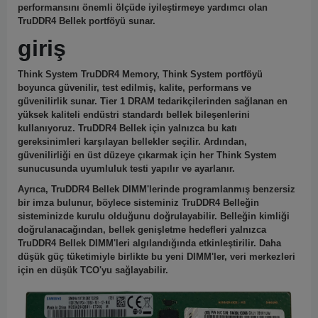
performansını önemli ölçüde iyileştirmeye yardımcı olan
TruDDR4 Bellek portföyü sunar.
giriş
Think System TruDDR4 Memory, Think System portföyü
boyunca güvenilir, test edilmiş, kalite, performans ve
güvenilirlik sunar.
Tier 1 DRAM tedarikçilerinden sağlanan en
yüksek kaliteli endüstri standardı bellek bileşenlerini
kullanıyoruz.
TruDDR4 Bellek için yalnızca bu katı
gereksinimleri karşılayan bellekler seçilir.
Ardından,
güvenilirliği en üst düzeye çıkarmak için her Think System
sunucusunda uyumluluk testi yapılır ve ayarlanır.
Ayrıca, TruDDR4 Bellek DIMM'lerinde programlanmış benzersiz
bir imza bulunur, böylece sisteminiz TruDDR4 Belleğin
sisteminizde kurulu olduğunu doğrulayabilir.
Belleğin kimliği
doğrulanacağından, bellek genişletme hedefleri yalnızca
TruDDR4 Bellek DIMM'leri algılandığında etkinleştirilir.
Daha
düşük güç tüketimiyle birlikte bu yeni DIMM'ler, veri merkezleri
için en düşük TCO'yu sağlayabilir.