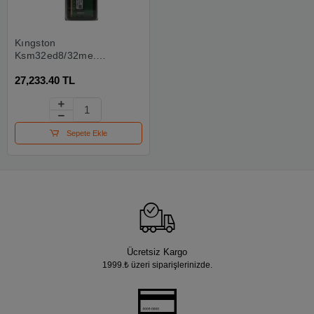
Kıngston
Ksm32ed8/32me,
32gb, 3200mhz, Ddr4,
27,233.40 TL
Ecc, Cl22, Udımm,
Server Ram
Sepete Ekle
Ücretsiz Kargo
1999.₺ üzeri siparişlerinizde.