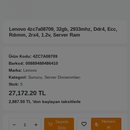
Lenovo 4zc7a08709, 32gb, 2933mhz, Ddr4, Ecc,
Rdımm, 2rx4, 1.2v, Server Ram
Ürün Kodu:
4ZC7A08709
Barkod:
00889488486410
Marka:
Lenovo
Kategori:
Sunucu, Server Donanımları
Stok:
5
27,172.20 TL
2,887.50 TL 'den başlayan taksitlerle
Hemen
Sepete
Al
Ekle