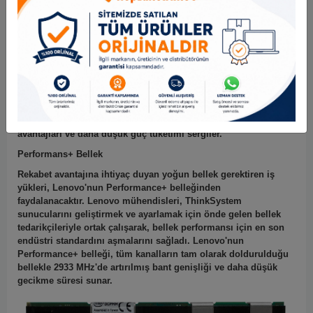
Lenovo, daha yüksek yoğunluklu sunucu bellek modüllerine
yönelik giderek artan talebi karşılamak için, önde gelen Tier 1
DRAM tedarikçisiyle ortaklığımızdan TSV (Through Silicon Via)
teknolojisini uygulayan 3DS (3 Boyutlu Yığılmış) DDR4
RDIMM'ler sunar.
Yeni TSV 3DS yığın teknolojisi, daha yüksek
çalışma frekansı ve azaltılmış güç tüketimi ile daha yüksek
yoğunluklu DRAM yığın paketlerine olanak tanır.
3DS TSV
DRAM paketleri ile birlikte RDIMM yapılandırması, veri
merkezleri için nihai olarak en düşük TCO'yu sağlamak için
alternatif yüksek yoğunluklu çözümlere göre performans
avantajları ve daha düşük güç tüketimi sergiler.
Performans+ Bellek
Rekabet avantajına ihtiyaç duyan yoğun bellek gerektiren iş
yükleri, Lenovo'nun Performance+ belleğinden
faydalanacaktır.
Lenovo mühendisleri, ThinkSystem
sunucularını geliştirmek ve ayarlamak için önde gelen bellek
tedarikçileriyle ortak çalışarak, bellek performansı için en son
endüstri standardını aşmalarını sağladı.
Lenovo'nun
Performance+ belleği, tüm kanalların tam olarak doldurulduğu
bellekle 2933 MHz'de artırılmış bant genişliği ve daha düşük
gecikme süresi sunar.