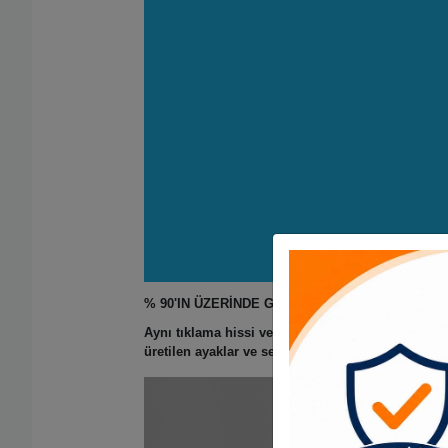
% 90'IN ÜZERİNDE GÜRÜLTÜ AZALTMA
Aynı tıklama hissi ve tıklama sesinde% 90'dan fa
üretilen ayaklar ve sessiz kayma ve
kaydırma
için