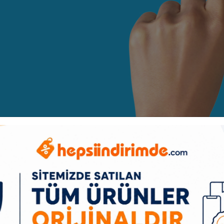
zla gürültü azaltma ile, siz ve komşularınız için sessiz bir deneyimin k
 bir lastik tekerlek bulunmaktadır
.
1