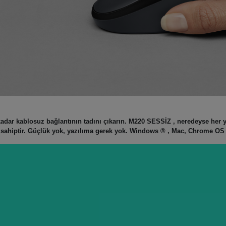
kadar kablosuz bağlantının tadını çıkarın. M220 SESSİZ , neredeyse her 
e sahiptir. Güçlük yok, yazılıma gerek yok. Windows ® , Mac, Chrome O