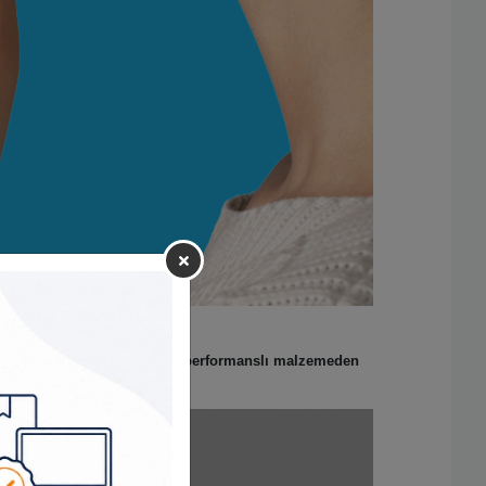
eyfini çıkarın. Ayrıca, yüksek performanslı malzemeden