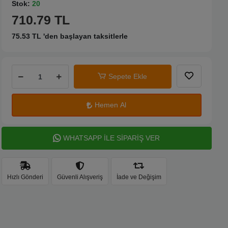
Stok:
20
710.79 TL
75.53 TL 'den başlayan taksitlerle
Sepete Ekle
Hemen Al
WHATSAPP İLE SİPARİŞ VER
Hızlı Gönderi
Güvenli Alışveriş
İade ve Değişim