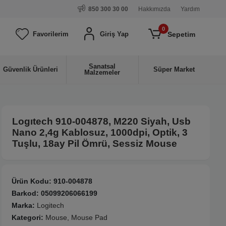
850 300 30 00
Hakkımızda
Yardım
0
Sepetim
Favorilerim
Giriş Yap
Sanatsal
Güvenlik Ürünleri
Süper Market
Malzemeler
Logıtech 910-004878, M220 Siyah, Usb
Nano 2,4g Kablosuz, 1000dpi, Optik, 3
Tuşlu, 18ay Pil Ömrü, Sessiz Mouse
Ürün Kodu:
910-004878
Barkod:
05099206066199
Marka:
Logitech
Kategori:
Mouse, Mouse Pad