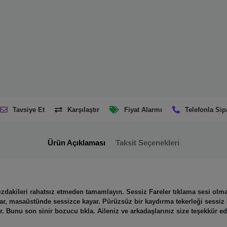
Tavsiye Et
Karşılaştır
Fiyat Alarmı
Telefonla Sip
Ürün Açıklaması
Taksit Seçenekleri
zdakileri rahatsız etmeden tamamlayın. Sessiz Fareler tıklama sesi olma
ar, masaüstünde sessizce kayar. Pürüzsüz bir kaydırma tekerleği sessiz 
ır. Bunu son sinir bozucu tıkla. Aileniz ve arkadaşlarınız size teşekkür e