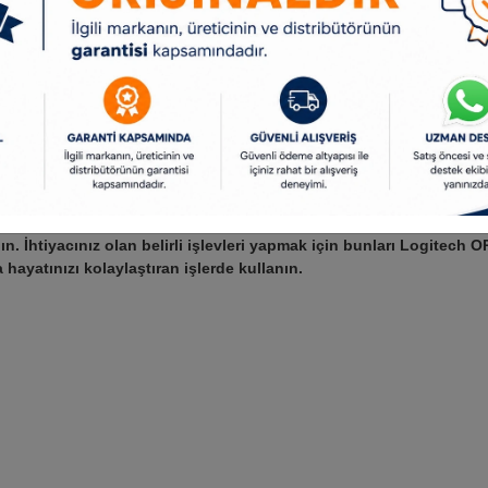
apın. İhtiyacınız olan belirli işlevleri yapmak için bunları Logitech 
 hayatınızı kolaylaştıran işlerde kullanın.