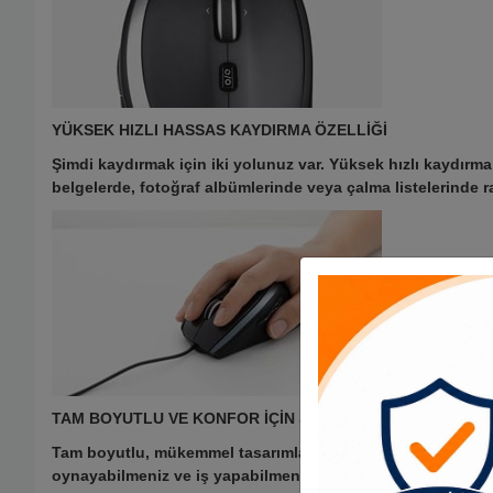
YÜKSEK HIZLI HASSAS KAYDIRMA ÖZELLİĞİ
Şimdi kaydırmak için iki yolunuz var. Yüksek hızlı kaydırma
belgelerde, fotoğraf albümlerinde veya çalma listelerinde ra
TAM BOYUTLU VE KONFOR İÇİN ŞEKİLLENDİRİLDİ
Tam boyutlu, mükemmel tasarımla ihtiyacınız olan destek y
oynayabilmeniz ve iş yapabilmeniz için size gün boyu rahat