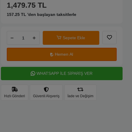
1,479.75 TL
157.25 TL 'den başlayan taksitlerle
Sepete Ekle
Hemen Al
WHATSAPP İLE SİPARİŞ VER
Hızlı Gönderi
Güvenli Alışveriş
İade ve Değişim