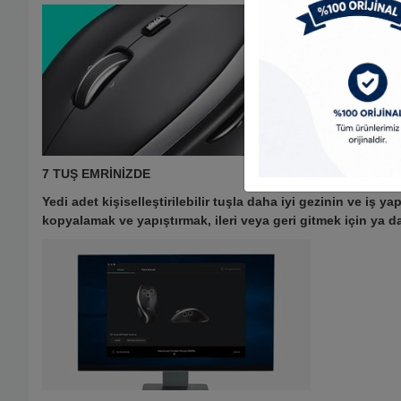
7 TUŞ EMRİNİZDE
Yedi adet kişiselleştirilebilir tuşla daha iyi gezinin ve iş y
kopyalamak ve yapıştırmak, ileri veya geri gitmek için ya da