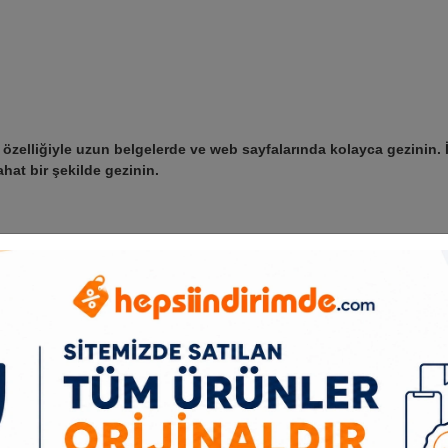
 özelliğiyle uzun belgelerde ve web sayfalarında kolayca gezinin. 
hat bir şekilde gezinin.
anınızda. Yumuşak kauçuk yan kavrama yerleri ve konforlu şekli s
lık sunar.