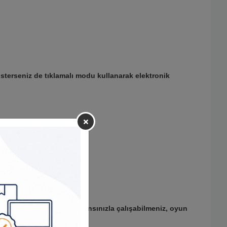
İsterseniz de tıklamalı modu kullanarak elektronik
ayesinde, en iyi performansınızla çalışabilmeniz, oyun