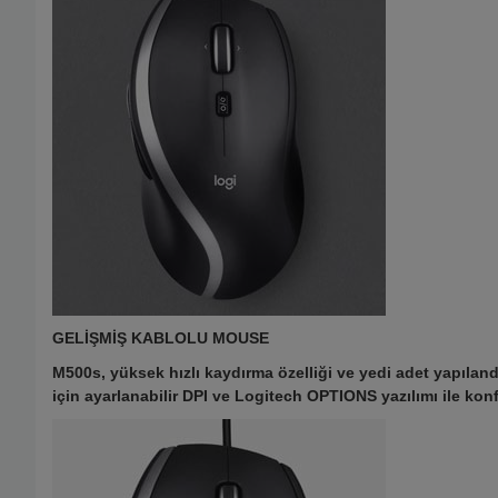
GELİŞMİŞ KABLOLU MOUSE
M500s, yüksek hızlı kaydırma özelliği ve yedi adet yapıland
için ayarlanabilir DPI ve Logitech OPTIONS yazılımı ile konfo