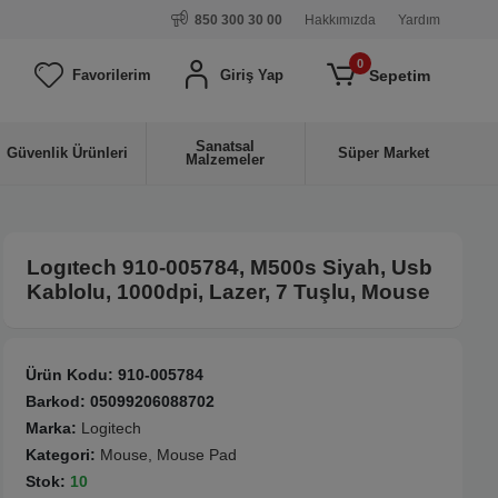
850 300 30 00
Hakkımızda
Yardım
0
Sepetim
Favorilerim
Giriş Yap
Sanatsal
Güvenlik Ürünleri
Süper Market
Malzemeler
Logıtech 910-005784, M500s Siyah, Usb
Kablolu, 1000dpi, Lazer, 7 Tuşlu, Mouse
Ürün Kodu:
910-005784
Barkod:
05099206088702
Marka:
Logitech
Kategori:
Mouse, Mouse Pad
Stok:
10