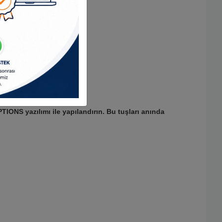
OPTIONS yazılımı ile yapılandırın. Bu tuşları anında