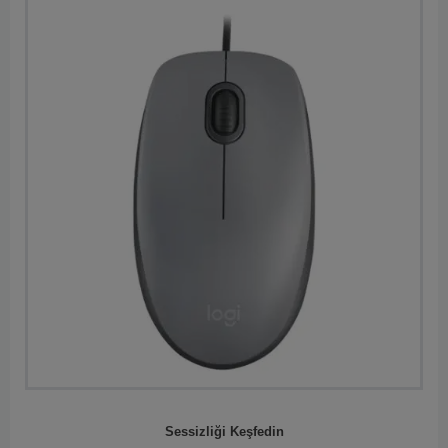
Sessizliği Keşfedin