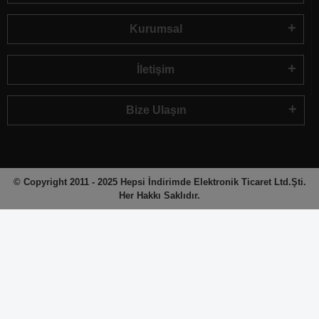
Kurumsal
İletişim
Bize Ulaşın
© Copyright 2011 - 2025 Hepsi İndirimde Elektronik Ticaret Ltd.Şti.
Her Hakkı Saklıdır.