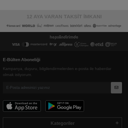
12 AYA VARAN TAKSİT İMKANI
E-Bülten Aboneliği
Kampanya, duyuru, bilgilendirmelerden e-posta ile haberdar
olmak istiyorum.
Kategoriler