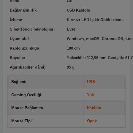
Renk
Gri
Bağlanabilirlik
USB Kablolu
İzleme
Kırmızı LED Işıklı Optik İzleme
SilentTouch Teknolojisi
Evet
Uyumluluk
Windows, macOS, Chrome OS, Lin
Kablo uzunluğu
180 cm
Boyutlar
Yükseklik: 112,96 mm Genişlik: 61,
Ağırlık (piller dâhil)
85 g
Bağlantı
USB
Gaming Özelliği
Yok
Mouse Bağlantısı
Kablolu
Mouse Tipi
Optik