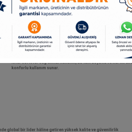
HER İKİ EL İÇİN RAHATLIK
İster sol ister sağ elinizi kullanın, bu tam boyutlu ve her iki 
konforlu kullanım sunar.
de global bir lider hâline getiren yüksek kalite ve güvenilirlik