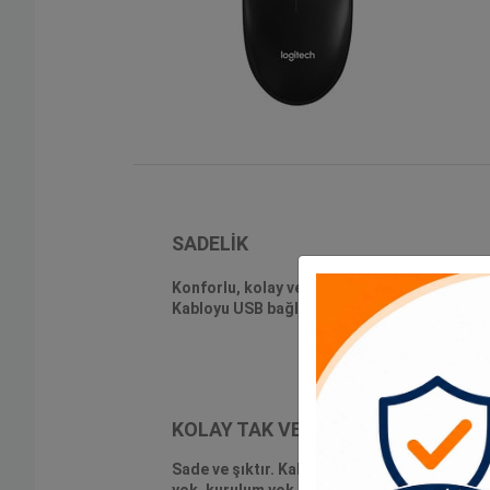
SADELİK
Konforlu, kolay ve kullanıma hazır. Talepleri
Kabloyu USB bağlantı noktasına taktığınız an
KOLAY TAK VE ÇALIŞTIR
Sade ve şıktır. Kabloyu USB bağlantı noktası
yok, kurulum yok, sorun yok.