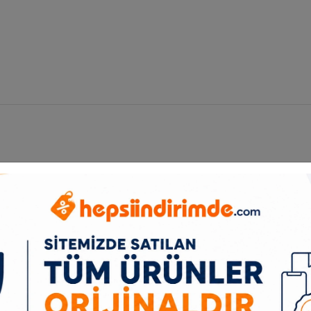
nizi sorunsuz ve basit bir şekilde karşılamaya hazır olan tam boyutlu 
 çalışmaya başlayan fare ile işlerinize devam edebilirsiniz.
na taktıktan sonra M100, kullanıma hazır hâle gelir. İndirme