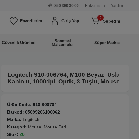
850 300 30 00
Hakkımızda
Yardım
0
Sepetim
Favorilerim
Giriş Yap
Sanatsal
Güvenlik Ürünleri
Süper Market
Malzemeler
Logıtech 910-006764, M100 Beyaz, Usb
Kablolu, 1000dpi, Optik, 3 Tuşlu, Mouse
Ürün Kodu:
910-006764
Barkod:
05099206106062
Marka:
Logitech
Kategori:
Mouse, Mouse Pad
Stok:
20