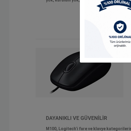
DAYANIKLI VE GÜVENİLİR
M100, Logitech’i fare ve klavye kategorilerin