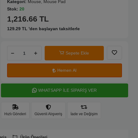
Kategori:
Mouse, Mouse Pad
Stok:
20
1,216.66 TL
129.29 TL 'den başlayan taksitlerle
Sepete Ekle
Hemen Al
WHATSAPP İLE SİPARİŞ VER
Hızlı Gönderi
Güvenli Alışveriş
İade ve Değişim
ariş
Ürün Önerileri