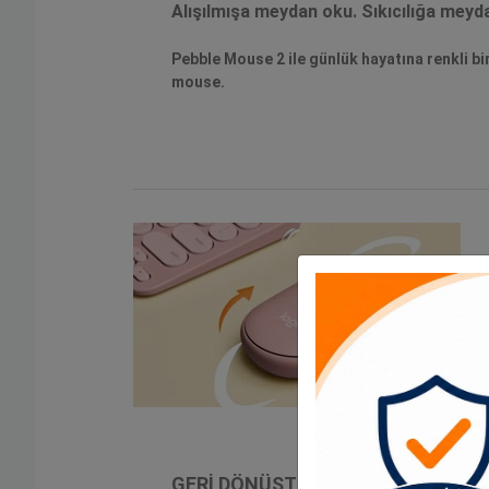
Alışılmışa meydan oku. Sıkıcılığa m
Pebble Mouse 2 ile günlük hayatına renkli bir
mouse.
GERİ DÖNÜŞTÜRÜLMÜŞ PLASTİK D