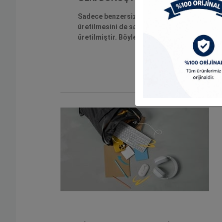
Sadece benzersiz bir tasarım ortaya çıkarma
üretilmesini de sağlıyoruz. Pebble Mouse 2,
üretilmiştir. Böylece tarzına uyan bir renk se