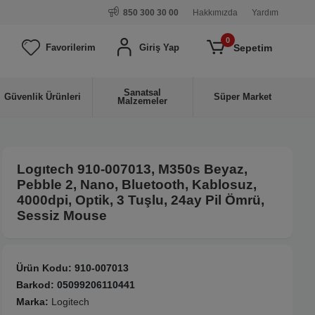
850 300 30 00
Hakkımızda
Yardım
0
Sepetim
Favorilerim
Giriş Yap
Sanatsal
Güvenlik Ürünleri
Süper Market
Malzemeler
Logıtech 910-007013, M350s Beyaz,
Pebble 2, Nano, Bluetooth, Kablosuz,
4000dpi, Optik, 3 Tuşlu, 24ay Pil Ömrü,
Sessiz Mouse
Ürün Kodu:
910-007013
Barkod:
05099206110441
Marka:
Logitech