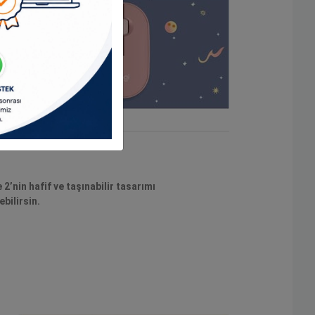
nin hafif ve taşınabilir tasarımı
bilirsin.