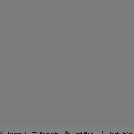
Tavsiye Et
Karşılaştır
Fiyat Alarmı
Telefonla Sip