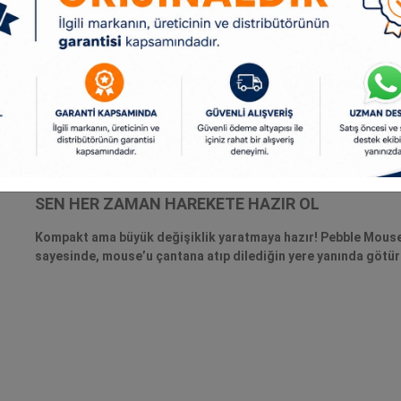
kla kalmıyor, ürünlerimizin çevreye duyarlı olarak
 %50’den fazla geri dönüştürülmüş plastik kullanılarak
çebilirsin.
SEN HER ZAMAN HAREKETE HAZIR OL
Kompakt ama büyük değişiklik yaratmaya hazır! Pebble Mouse 2’
sayesinde, mouse’u çantana atıp dilediğin yere yanında götüre