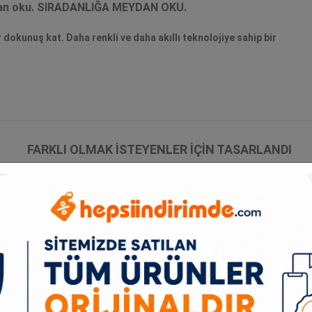
eydan oku. SIRADANLIĞA MEYDAN OKU.
 dokunuş kat. Daha renkli ve daha akıllı teknolojiye sahip bir
FARKLI OLMAK İSTEYENLER İÇİN TASARLANDI
Pebble Mouse 2 M350s ile kim olduğunu tüm dünya görsün. Dik
ince ve yuvarlak bir mouse.
E GÜZEL GÖRÜNEBİLİR