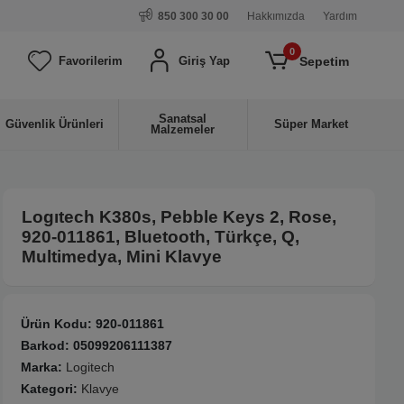
850 300 30 00
Hakkımızda
Yardım
0
Sepetim
Favorilerim
Giriş Yap
Sanatsal
Güvenlik Ürünleri
Süper Market
Malzemeler
Logıtech K380s, Pebble Keys 2, Rose,
920-011861, Bluetooth, Türkçe, Q,
Multimedya, Mini Klavye
Ürün Kodu:
920-011861
Barkod:
05099206111387
Marka:
Logitech
Kategori:
Klavye