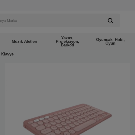
Yazıcı,
Oyuncak, Hobi,
Müzik Aletleri
Projeksiyon,
Oyun
Barkod
Klavye