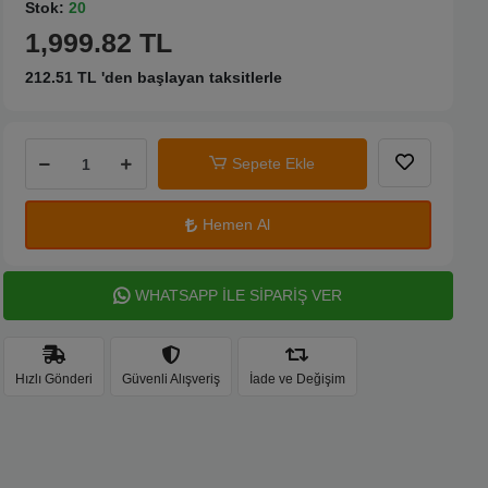
Stok:
20
1,999.82 TL
212.51 TL 'den başlayan taksitlerle
Sepete Ekle
Hemen Al
WHATSAPP İLE SİPARİŞ VER
Hızlı Gönderi
Güvenli Alışveriş
İade ve Değişim