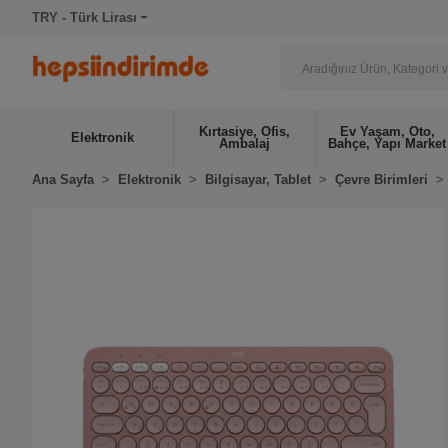
TRY - Türk Lirası
Kırtasiye, Ofis,
Ev Yaşam, Oto,
Elektronik
Ambalaj
Bahçe, Yapı Market
Ana Sayfa
Elektronik
Bilgisayar, Tablet
Çevre Birimleri