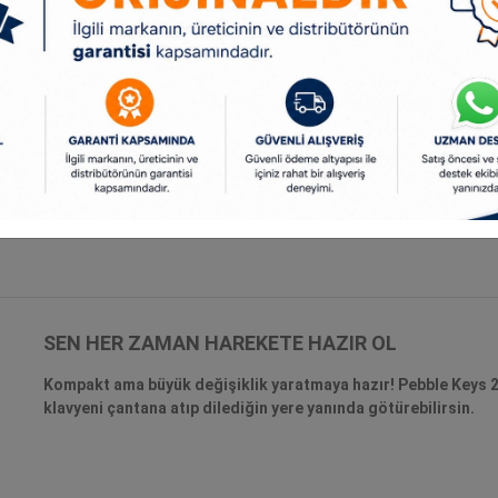
E GÜZEL GÖRÜNEBİLİR
kla kalmıyor, ürünlerimizin çevreye duyarlı olarak
45’ten fazla geri dönüştürülmüş plastik ile üretilmiş farklı
 uygun rengi seçebilirsin.
SEN HER ZAMAN HAREKETE HAZIR OL
Kompakt ama büyük değişiklik yaratmaya hazır! Pebble Keys 2’n
klavyeni çantana atıp dilediğin yere yanında götürebilirsin.