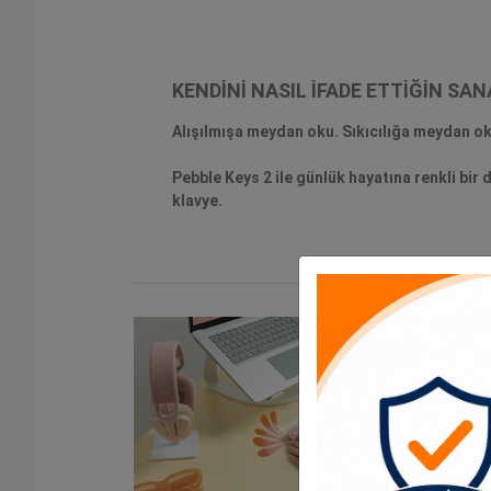
KENDİNİ NASIL İFADE ETTİĞİN SAN
Alışılmışa meydan oku. Sıkıcılığa meydan
Pebble Keys 2 ile günlük hayatına renkli bir 
klavye.