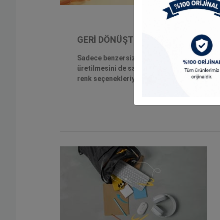
GERİ DÖNÜŞTÜRÜLMÜŞ PLASTİK D
Sadece benzersiz bir tasarım ortaya çıkarma
üretilmesini de sağlıyoruz. Pebble Keys 2, %
renk seçenekleriyle gelir. Rahatlıkla tarzına