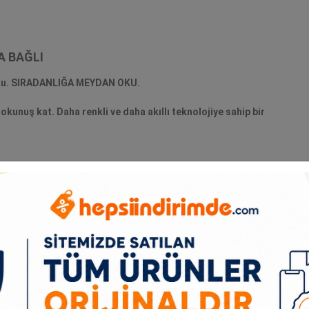
A BAĞLI
 oku. SIRADANLIĞA MEYDAN OKU.
dokunuş kat. Daha renkli ve daha akıllı teknolojiye sahip bir
FARKLI OLMAK İSTEYENLER İÇİN TASARLANDI
Pebble Keys 2 K380s ile tüm dünya kim olduğunu görsün. Dik
minimalist ve ince bir klavye.